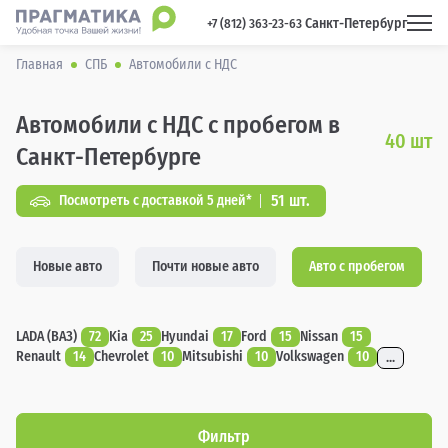
Санкт-Петербург
 +7 (812) 363-23-63 
Главная
СПБ
Автомобили с НДС
Автомобили с НДС с пробегом в
40
шт
Санкт-Петербурге
51 шт.
Посмотреть с доставкой 5 дней*
Новые авто
Почти новые авто
Авто с пробегом
LADA (ВАЗ)
72
Kia
25
Hyundai
17
Ford
15
Nissan
15
Renault
14
Chevrolet
10
Mitsubishi
10
Volkswagen
10
...
Фильтр