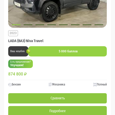
2023
LADA (ВАЗ) Niva Travel
5 000 баллов
Ваш кешбек
Есть предложение?
Улучшим!
874 800
₽
Бензин
Механика
Полный
Сравнить
Подробнее