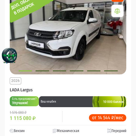
2026
LADA Largus
Есть предложение?
10 000 баллов
Ваш кешбек
Улучшим!
1 576 080 ₽
от 14 544 ₽/мес
1 115 080
₽
Бензин
Механическая
Передний