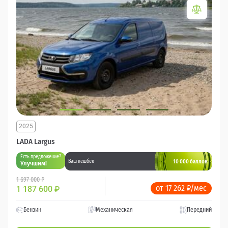
2025
LADA Largus
Есть предложение?
10 000 баллов
Ваш кешбек
Улучшим!
1 697 000 ₽
от 17 262 ₽/мес
1 187 600
₽
Бензин
Механическая
Передний