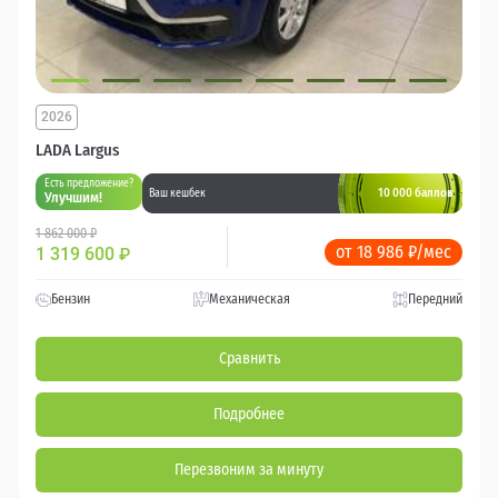
2026
LADA Largus
Есть предложение?
10 000 баллов
Ваш кешбек
Улучшим!
1 862 000 ₽
от 18 986 ₽/мес
1 319 600
₽
Бензин
Механическая
Передний
Сравнить
Подробнее
Перезвоним за минуту