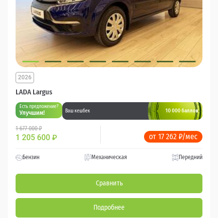
2026
LADA Largus
Есть предложение?
10 000 баллов
Ваш кешбек
Улучшим!
1 677 000 ₽
от 17 262 ₽/мес
1 205 600
₽
Бензин
Механическая
Передний
Сравнить
Подробнее