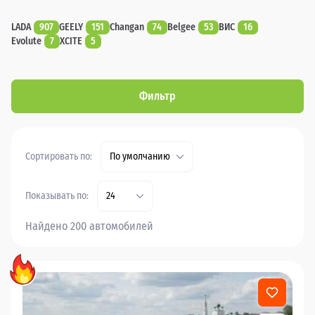
LADA
907
GEELY
151
Changan
74
Belgee
53
ВИС
16
Evolute
7
XCITE
5
Фильтр
Сортировать по:
По умолчанию
Показывать по:
24
Найдено 200 автомобилей