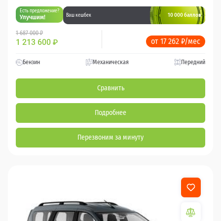
Есть предложение?
10 000 баллов
Ваш кешбек
Улучшим!
1 687 000 ₽
от 17 262 ₽/мес
1 213 600
₽
Бензин
Механическая
Передний
Сравнить
Подробнее
Перезвоним за минуту