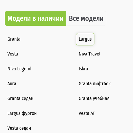
Модели в наличии
Все модели
Granta
Largus
Vesta
Niva Travel
Niva Legend
Iskra
Aura
Granta лифтбек
Granta седан
Granta учебная
Largus фургон
Vesta AT
Vesta седан