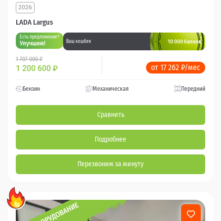
2026
LADA Largus
Есть предложение?
10 000 баллов
Ваш кешбек
Улучшим!
1 707 000 ₽
от 17 262 ₽/мес
1 200 600
₽
Бензин
Механическая
Передний
Сравнить
Подробнее
Перезвоним за минуту