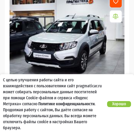
С целью улучшения работы сайта и его
2026
взаимодействия с пользователями сайт pragmaticar.ru
может собирать персональные данные посетителей
LADA Largus
при помощи Cookie-файлов и сервиса «Яндекс
Есть предложение?
Метрика» согласно
Политике конфиденциальности
.
Хорошо
10 000 баллов
Ваш кешбек
Улучшим!
Продолжая работу с сайтом, Вы даёте согласие на
обработку персональных данных. Вы всегда можете
2 017 000 ₽
от 21 729 ₽/мес
1 477 600
отключить файлы cookie в настройках Вашего
₽
браузера.