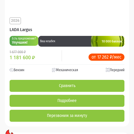
2026
LADA Largus
Есть предложение?
10 000 баллов
Ваш кешбек
Улучшим!
1 677 000 ₽
от 17 262 ₽/мес
1 181 600
₽
Бензин
Механическая
Передний
Сравнить
Подробнее
Перезвоним за минуту