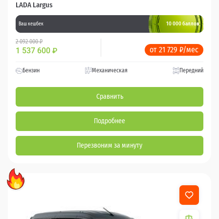
LADA Largus
10 000 баллов
Ваш кешбек
2 092 000 ₽
от 21 729 ₽/мес
1 537 600
₽
Бензин
Механическая
Передний
Сравнить
Подробнее
Перезвоним за минуту