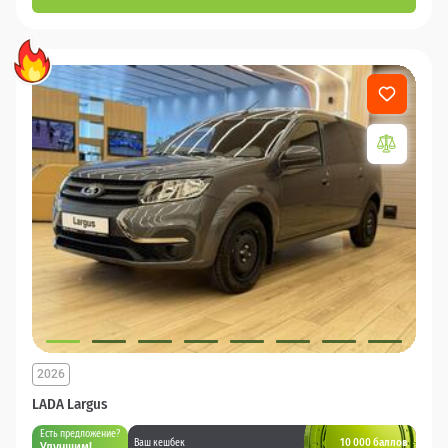
2026
LADA Largus
Есть предложение?
10 000 баллов
Ваш кешбек
Улучшим!