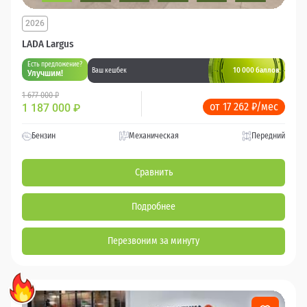
2026
LADA Largus
Есть предложение?
10 000 баллов
Ваш кешбек
Улучшим!
1 677 000 ₽
от 17 262 ₽/мес
1 187 000
₽
Бензин
Механическая
Передний
Сравнить
Подробнее
Перезвоним за минуту