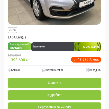
2026
LADA Largus
Есть предложение?
10 000 баллов
Ваш кешбек
Улучшим!
1 912 000 ₽
от 18 986 ₽/мес
1 393 600
₽
Бензин
Механическая
Передний
Сравнить
Подробнее
Перезвоним за минуту