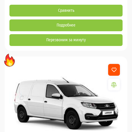
Сравнить
Подробнее
Перезвоним за минуту