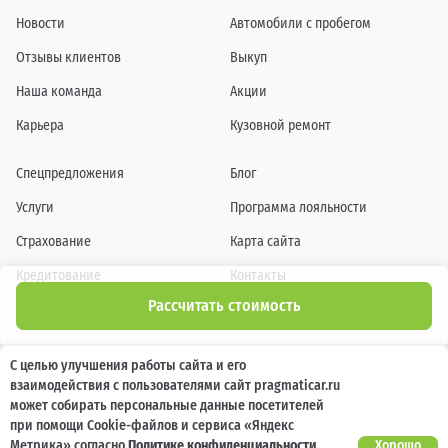
Новости
Автомобили с пробегом
Отзывы клиентов
Выкуп
Наша команда
Акции
Карьера
Кузовной ремонт
Спецпредложения
Блог
Услуги
Программа лояльности
Страхование
Карта сайта
Кредитование
Контакты
Рассчитать стоимость
Помощь при ДТП
С целью улучшения работы сайта и его
взаимодействия с пользователями сайт pragmaticar.ru
может собирать персональные данные посетителей
Информация о технических характеристиках, составе комплектаций, цветовой
гамме и стоимости автомобилей, а также действующих акциях, сроках и условиях
при помощи Cookie-файлов и сервиса «Яндекс
их проведения, указанных на сайте www.pragmaticar.ru, носит информационный
Метрика» согласно
Политике конфиденциальности
.
Хорошо
характер и ни при каких условиях не является публичной офертой,