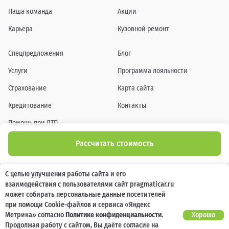
Наша команда
Акции
Карьера
Кузовной ремонт
Спецпредложения
Блог
Услуги
Программа лояльности
Страхование
Карта сайта
Кредитование
Контакты
Помощь при ДТП
Рассчитать стоимость
Информация о технических характеристиках, составе комплектаций, цветовой
С целью улучшения работы сайта и его
гамме и стоимости автомобилей, а также действующих акциях, сроках и условиях
взаимодействия с пользователями сайт pragmaticar.ru
их проведения, указанных на сайте www.pragmaticar.ru, носит информационный
характер и ни при каких условиях не является публичной офертой,
может собирать персональные данные посетителей
определяемой положениями пунктом 2 статьи 437 Гражданского кодекса
при помощи Cookie-файлов и сервиса «Яндекс
Российской Федерации. Для получения подробной информации обращайтесь к
специалистам нашей компании.
Метрика» согласно
Политике конфиденциальности
.
Хорошо
Продолжая работу с сайтом, Вы даёте согласие на