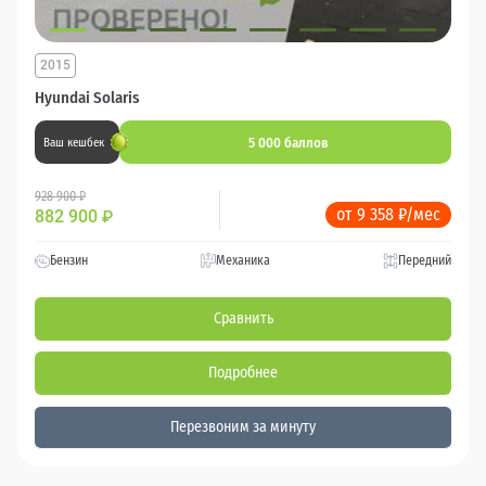
2015
Hyundai Solaris
5 000 баллов
Ваш кешбек
928 900 ₽
от 9 358 ₽/мес
882 900
₽
Бензин
Механика
Передний
Сравнить
Подробнее
Перезвоним за минуту