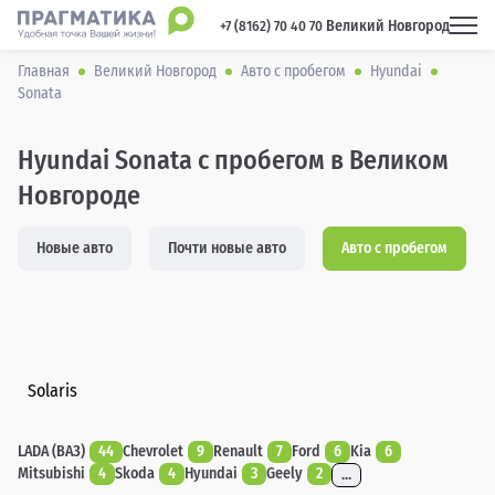
Великий Новгород
 +7 (8162) 70 40 70 
Главная
Великий Новгород
Авто с пробегом
Hyundai
Sonata
Hyundai Sonata с пробегом в Великом
Новгороде
Новые авто
Почти новые авто
Авто с пробегом
Solaris
LADA (ВАЗ)
44
Chevrolet
9
Renault
7
Ford
6
Kia
6
Mitsubishi
4
Skoda
4
Hyundai
3
Geely
2
...