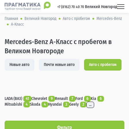
Великий Новгород
 +7 (8162) 70 40 70 
Главная
Великий Новгород
Авто с пробегом
Mercedes-Benz
A-Класс
Mercedes-Benz A-Класс с пробегом в
Великом Новгороде
Новые авто
Почти новые авто
Авто с пробегом
LADA (ВАЗ)
41
Chevrolet
9
Renault
7
Ford
6
Kia
6
Mitsubishi
4
Skoda
4
Hyundai
3
Geely
2
...
Фильтр