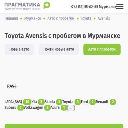
Мурманск
 +7 (8152) 55-02-65 
Главная
Мурманск
Авто с пробегом
Toyota
Avensis
Toyota Avensis с пробегом в Мурманске
Новые авто
Почти новые авто
Авто с пробегом
RAV4
LADA (ВАЗ)
10
Kia
5
Skoda
3
Toyota
3
Ford
2
Renault
2
Subaru
2
Volkswagen
2
Acura
1
...