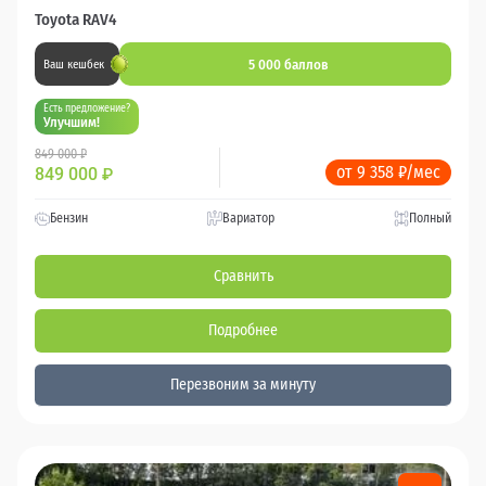
Toyota RAV4
5 000 баллов
Ваш кешбек
Есть предложение?
Улучшим!
849 000 ₽
от 9 358 ₽/мес
849 000
₽
Бензин
Вариатор
Полный
Сравнить
Подробнее
Перезвоним за минуту