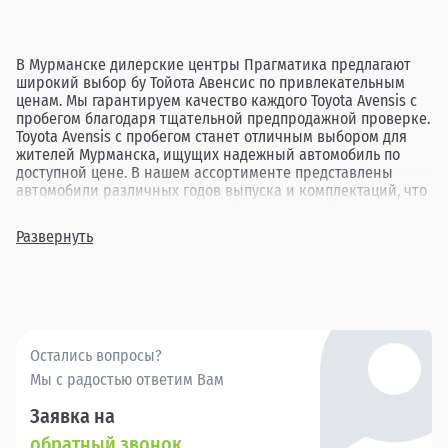
В Мурманске дилерские центры Прагматика предлагают
широкий выбор бу Тойота Авенсис по привлекательным
ценам. Мы гарантируем качество каждого Toyota Avensis с
пробегом благодаря тщательной предпродажной проверке.
Toyota Avensis с пробегом станет отличным выбором для
жителей Мурманска, ищущих надежный автомобиль по
доступной цене. В нашем ассортименте представлены
автомобили различных годов выпуска и комплектаций, что
позволяет каждому клиенту найти идеальный вариант под
свои нужды. Выбор подержанного Toyota Avensis в
Развернуть
Прагматика в Мурманске — это возможность приобрести
проверенный автомобиль, который обеспечит комфорт и
уверенность в каждой поездке.
Остались вопросы?
Мы с радостью ответим Вам
Заявка на
обратный звонок