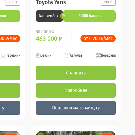
Toyota Yaris
2010
2006
ллов
5 000 баллов
Ваш кешбек
509 000 ₽
463 000
200 ₽/мес
от 6 200 ₽/мес
₽
Передний
Бензин
Автомат
Передний
Сравнить
Подробнее
ту
Перезвоним за минуту