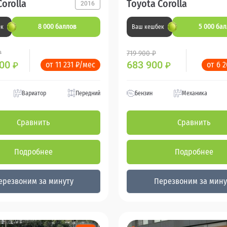
Corolla
Toyota Corolla
2016
8 000 баллов
5 000 ба
ек
Ваш кешбек
₽
719 900 ₽
000
683 900
от 11 231 ₽/мес
от 6 
₽
₽
Вариатор
Передний
Бензин
Механика
Сравнить
Сравнить
Подробнее
Подробнее
ерезвоним за минуту
Перезвоним за мину