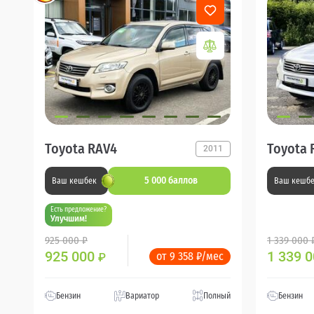
Toyota RAV4
Toyota 
2011
5 000 баллов
Ваш кешбек
Ваш кешб
Есть предложение?
Улучшим!
925 000 ₽
1 339 000 
925 000
1 339 
от 9 358 ₽/мес
₽
Бензин
Вариатор
Полный
Бензин