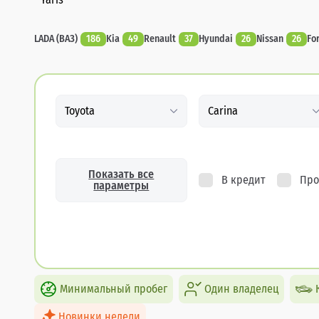
LADA (ВАЗ)
186
Kia
49
Renault
37
Hyundai
26
Nissan
26
Fo
Toyota
Carina
Показать все
В кредит
Про
параметры
Минимальный пробег
Один владелец
Новинки недели