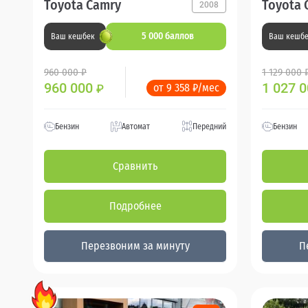
Toyota Camry
Toyota 
2008
5 000 баллов
Ваш кешбек
Ваш кешб
960 000 ₽
1 129 000 
960 000
1 027 
от 9 358 ₽/мес
₽
Бензин
Автомат
Передний
Бензин
Сравнить
Подробнее
Перезвоним за минуту
П