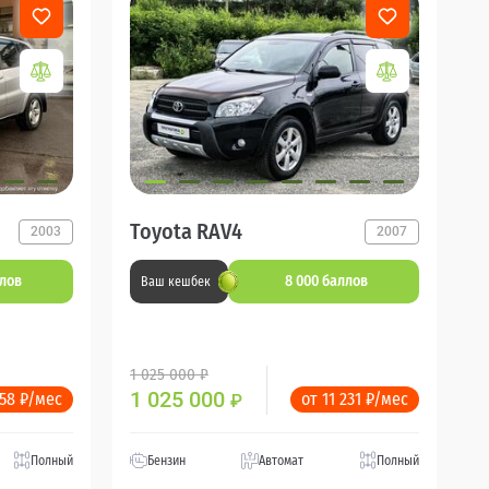
Toyota RAV4
2003
2007
ллов
8 000 баллов
Ваш кешбек
1 025 000 ₽
1 025 000
358 ₽/мес
от 11 231 ₽/мес
₽
Полный
Бензин
Автомат
Полный