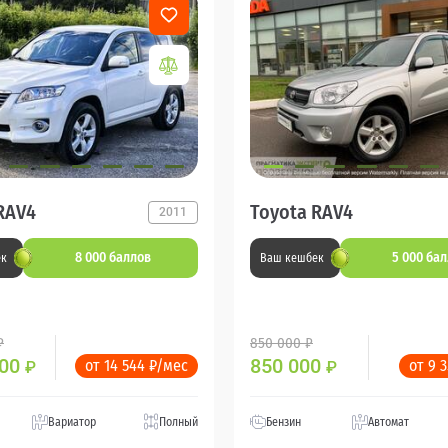
RAV4
Toyota RAV4
2011
8 000 баллов
5 000 ба
ек
Ваш кешбек
₽
850 000 ₽
000
850 000
от 14 544 ₽/мес
от 9 
₽
₽
Вариатор
Полный
Бензин
Автомат