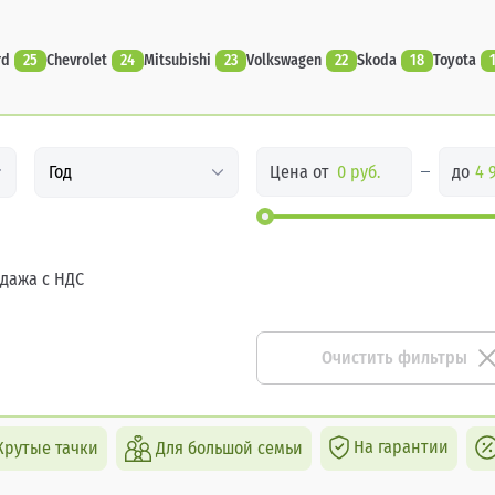
rd
25
Chevrolet
24
Mitsubishi
23
Volkswagen
22
Skoda
18
Toyota
Цена от
до
Год
дажа с НДС
Очистить фильтры
На гарантии
Крутые тачки
Для большой семьи