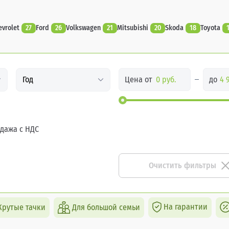
evrolet
27
Ford
26
Volkswagen
21
Mitsubishi
20
Skoda
18
Toyota
Цена от
до
Год
дажа с НДС
Очистить фильтры
На гарантии
Крутые тачки
Для большой семьи