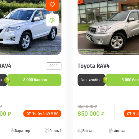
RAV4
Toyota RAV4
2011
8 000 баллов
5 000 ба
ек
Ваш кешбек
₽
850 000 ₽
000
850 000
от 14 544 ₽/мес
от 9 
₽
₽
Вариатор
Полный
Бензин
Автомат