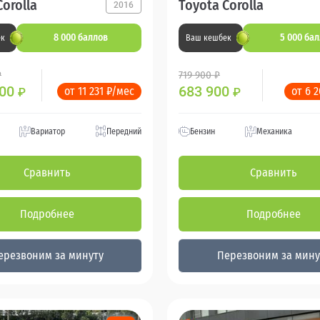
Corolla
Toyota Corolla
2016
8 000 баллов
5 000 ба
ек
Ваш кешбек
₽
719 900 ₽
000
683 900
от 11 231 ₽/мес
от 6 
₽
₽
Вариатор
Передний
Бензин
Механика
Сравнить
Сравнить
Подробнее
Подробнее
ерезвоним за минуту
Перезвоним за мину