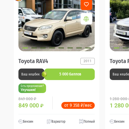
Toyota RAV4
Toyota 
2011
5 000 баллов
Ваш кешбек
Ваш кешб
Есть предложение?
Улучшим!
849 000 ₽
1 280 000 
849 000
1 280 
от 9 358 ₽/мес
₽
Бензин
Вариатор
Полный
Бензин