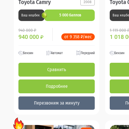
Toyota Camry
Toyota 
2008
5 000 баллов
Ваш кешбек
Ваш кешб
940 000 ₽
1 119 000 
940 000
1 018 
от 9 358 ₽/мес
₽
Бензин
Автомат
Передний
Бензин
Сравнить
Подробнее
Перезвоним за минуту
П