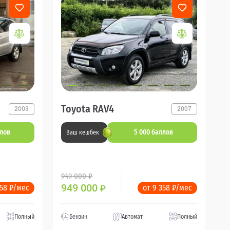
Toyota RAV4
2003
2007
ллов
5 000 баллов
Ваш кешбек
949 000 ₽
949 000
358 ₽/мес
от 9 358 ₽/мес
₽
Полный
Бензин
Автомат
Полный