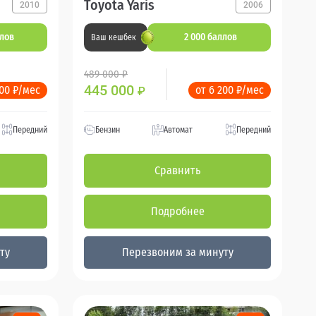
Toyota Yaris
2010
2006
ллов
2 000 баллов
Ваш кешбек
489 000 ₽
445 000
200 ₽/мес
от 6 200 ₽/мес
₽
Передний
Бензин
Автомат
Передний
Сравнить
Подробнее
ту
Перезвоним за минуту