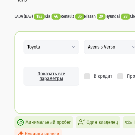
LADA (ВАЗ)
183
Kia
46
Renault
36
Nissan
29
Hyundai
28
Ch
Toyota
Avensis Verso
Показать все
В кредит
Про
параметры
Минимальный пробег
Один владелец
Новинки недели