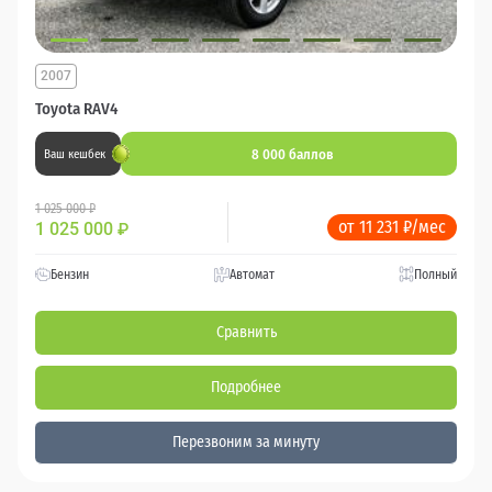
2007
Toyota RAV4
8 000 баллов
Ваш кешбек
1 025 000 ₽
от 11 231 ₽/мес
1 025 000
₽
Бензин
Автомат
Полный
Сравнить
Подробнее
Перезвоним за минуту