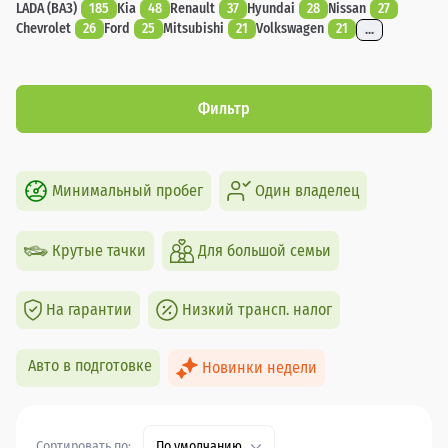
LADA (ВАЗ)
185
Kia
48
Renault
37
Hyundai
28
Nissan
27
Chevrolet
26
Ford
25
Mitsubishi
21
Volkswagen
21
...
Фильтр
Минимальный пробег
Один владелец
Крутые тачки
Для большой семьи
На гарантии
Низкий трансп. налог
Авто в подготовке
Новинки недели
Сортировать по:
По умолчанию