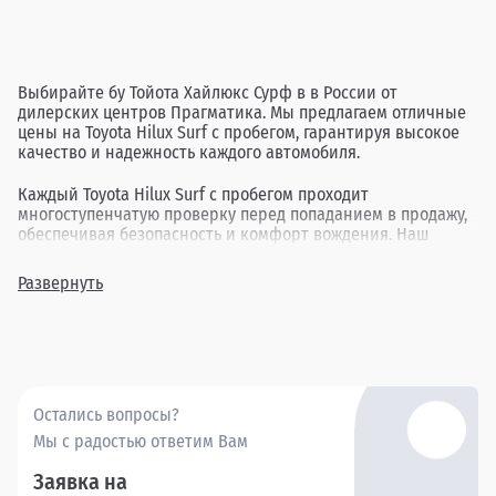
Выбирайте бу Тойота Хайлюкс Сурф в в России от
дилерских центров Прагматика. Мы предлагаем отличные
цены на Toyota Hilux Surf с пробегом, гарантируя высокое
качество и надежность каждого автомобиля.
Каждый Toyota Hilux Surf с пробегом проходит
многоступенчатую проверку перед попаданием в продажу,
обеспечивая безопасность и комфорт вождения. Наш
ассортимент включает в себя различные комплектации и
года выпуска, позволяя найти идеальный вариант для
Развернуть
каждого клиента.
Покупка бу Тойота Хайлюкс Сурф в в России через
Прагматика - это удобно, выгодно и надежно.
Остались вопросы?
Мы с радостью ответим Вам
Заявка на