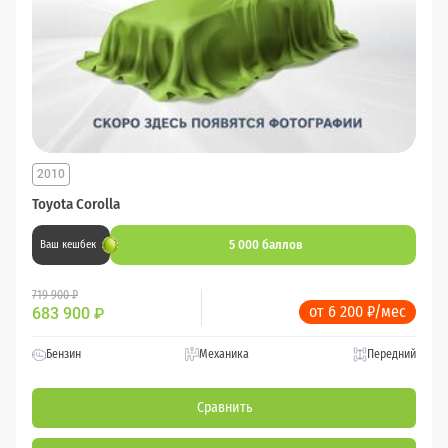
2010
Toyota Corolla
5 000 баллов
Ваш кешбек
719 900 ₽
от 6 200 ₽/мес
683 900
₽
Бензин
Механика
Передний
Сравнить