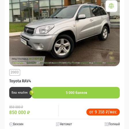
2003
Toyota RAV4
5 000 баллов
Ваш кешбек
850 000 ₽
от 9 358 ₽/мес
850 000
₽
Бензин
Автомат
Полный