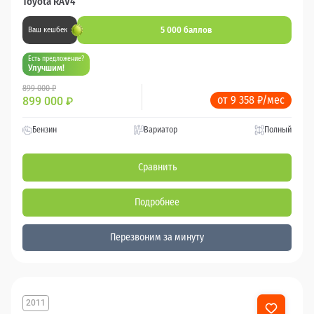
Toyota RAV4
5 000 баллов
Ваш кешбек
Есть предложение?
Улучшим!
899 000 ₽
от 9 358 ₽/мес
899 000
₽
Бензин
Вариатор
Полный
Сравнить
Подробнее
Перезвоним за минуту
2011