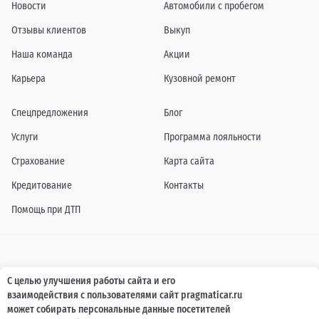
Новости
Автомобили с пробегом
Отзывы клиентов
Выкуп
Наша команда
Акции
Карьера
Кузовной ремонт
Спецпредложения
Блог
Услуги
Программа лояльности
Страхование
Карта сайта
Кредитование
Контакты
Помощь при ДТП
Информация о технических характеристиках, составе комплектаций, цветовой
С целью улучшения работы сайта и его
гамме и стоимости автомобилей, а также действующих акциях, сроках и условиях
взаимодействия с пользователями сайт pragmaticar.ru
их проведения, указанных на сайте www.pragmaticar.ru, носит информационный
характер и ни при каких условиях не является публичной офертой,
может собирать персональные данные посетителей
определяемой положениями пунктом 2 статьи 437 Гражданского кодекса