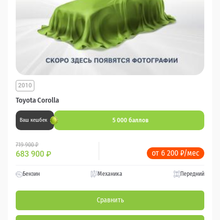
2010
Toyota Corolla
5 000 баллов
Ваш кешбек
719 900 ₽
от 6 200 ₽/мес
683 900
₽
Бензин
Механика
Передний
Сравнить