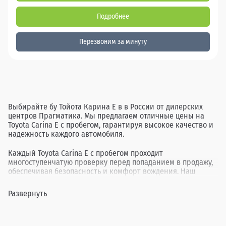
Подробнее
Перезвоним за минуту
Выбирайте бу Тойота Карина Е в в России от дилерских
центров Прагматика. Мы предлагаем отличные цены на
Toyota Carina E с пробегом, гарантируя высокое качество и
надежность каждого автомобиля.
Каждый Toyota Carina E с пробегом проходит
многоступенчатую проверку перед попаданием в продажу,
обеспечивая безопасность и комфорт вождения. Наш
ассортимент включает в себя различные комплектации и
года выпуска, позволяя найти идеальный вариант для
Развернуть
каждого клиента.
Покупка бу Тойота Карина Е в в России через Прагматика -