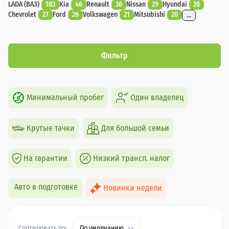
LADA (ВАЗ)
183
Kia
46
Renault
36
Nissan
29
Hyundai
28
Chevrolet
27
Ford
26
Volkswagen
21
Mitsubishi
20
...
Фильтр
Минимальный пробег
Один владелец
Крутые тачки
Для большой семьи
На гарантии
Низкий трансп. налог
Авто в подготовке
Новинки недели
Сортировать по:
По умолчанию