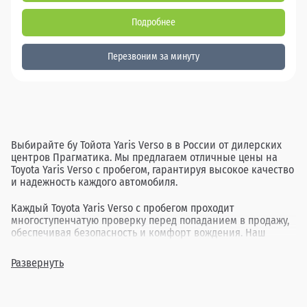
Подробнее
Перезвоним за минуту
Выбирайте бу Тойота Yaris Verso в в России от дилерских
центров Прагматика. Мы предлагаем отличные цены на
Toyota Yaris Verso с пробегом, гарантируя высокое качество
и надежность каждого автомобиля.
Каждый Toyota Yaris Verso с пробегом проходит
многоступенчатую проверку перед попаданием в продажу,
обеспечивая безопасность и комфорт вождения. Наш
ассортимент включает в себя различные комплектации и
года выпуска, позволяя найти идеальный вариант для
Развернуть
каждого клиента.
Покупка бу Тойота Yaris Verso в в России через Прагматика