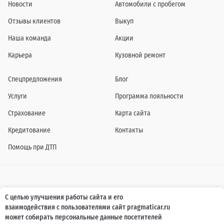
Новости
Автомобили с пробегом
Отзывы клиентов
Выкуп
Наша команда
Акции
Карьера
Кузовной ремонт
Спецпредложения
Блог
Услуги
Программа лояльности
Страхование
Карта сайта
Кредитование
Контакты
Помощь при ДТП
Информация о технических характеристиках, составе комплектаций, цветовой
С целью улучшения работы сайта и его
гамме и стоимости автомобилей, а также действующих акциях, сроках и условиях
взаимодействия с пользователями сайт pragmaticar.ru
их проведения, указанных на сайте www.pragmaticar.ru, носит информационный
характер и ни при каких условиях не является публичной офертой,
может собирать персональные данные посетителей
определяемой положениями пунктом 2 статьи 437 Гражданского кодекса