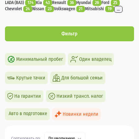
LADA (ВАЗ)
174
Kia
43
Renault
36
Hyundai
26
Ford
25
Chevrolet
24
Nissan
23
Volkswagen
21
Mitsubishi
19
...
Фильтр
Минимальный пробег
Один владелец
Крутые тачки
Для большой семьи
На гарантии
Низкий трансп. налог
Авто в подготовке
Новинки недели
Сортировать по:
По умолчанию