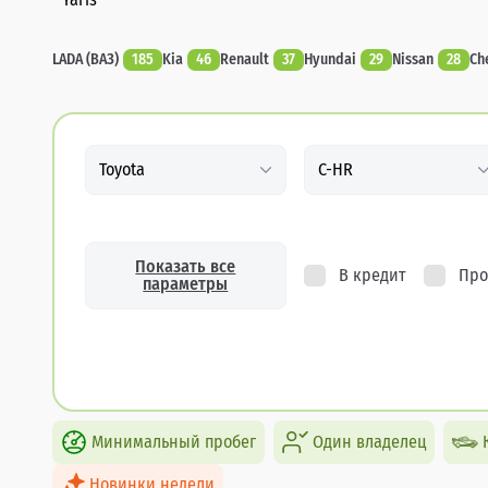
LADA (ВАЗ)
185
Kia
46
Renault
37
Hyundai
29
Nissan
28
Ch
Toyota
C-HR
Показать все
В кредит
Про
параметры
Минимальный пробег
Один владелец
Новинки недели