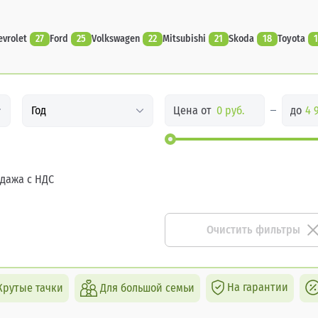
evrolet
27
Ford
25
Volkswagen
22
Mitsubishi
21
Skoda
18
Toyota
1
Цена от
до
Год
дажа с НДС
Очистить фильтры
На гарантии
Крутые тачки
Для большой семьи