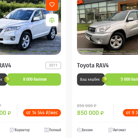
RAV4
Toyota RAV4
2011
8 000 баллов
5 000 ба
ек
Ваш кешбек
₽
850 000 ₽
000
850 000
от 14 544 ₽/мес
от 9 
₽
₽
Вариатор
Полный
Бензин
Автомат