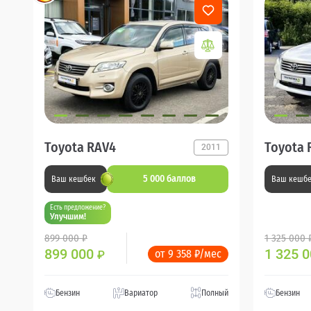
Toyota RAV4
Toyota 
2011
5 000 баллов
Ваш кешбек
Ваш кешб
Есть предложение?
Улучшим!
899 000 ₽
1 325 000 
899 000
1 325 
от 9 358 ₽/мес
₽
Бензин
Вариатор
Полный
Бензин