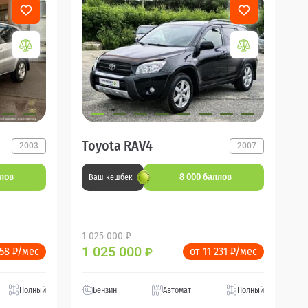
Toyota RAV4
2003
2007
ллов
8 000 баллов
Ваш кешбек
1 025 000 ₽
1 025 000
358 ₽/мес
от 11 231 ₽/мес
₽
Полный
Бензин
Автомат
Полный