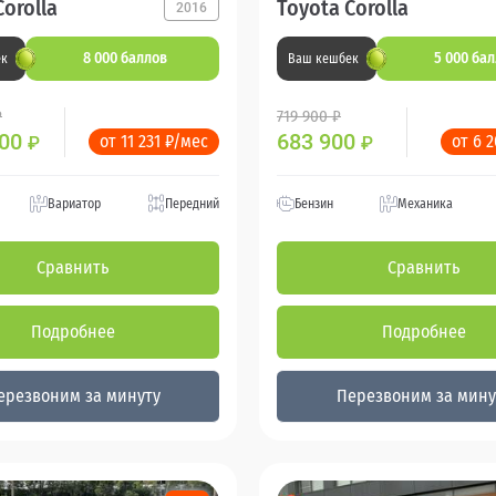
Corolla
Toyota Corolla
2016
8 000 баллов
5 000 ба
ек
Ваш кешбек
₽
719 900 ₽
000
683 900
от 11 231 ₽/мес
от 6 
₽
₽
Вариатор
Передний
Бензин
Механика
Сравнить
Сравнить
Подробнее
Подробнее
ерезвоним за минуту
Перезвоним за мину