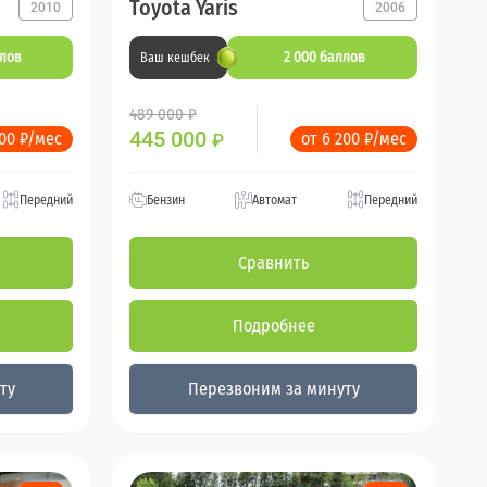
Toyota Yaris
2010
2006
ллов
2 000 баллов
Ваш кешбек
489 000 ₽
445 000
200 ₽/мес
от 6 200 ₽/мес
₽
Передний
Бензин
Автомат
Передний
Сравнить
Подробнее
ту
Перезвоним за минуту