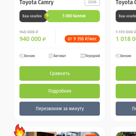
Toyota Camry
Toyota 
2008
5 000 баллов
Ваш кешбек
Ваш кешб
940 000 ₽
1 119 000 
940 000
1 018 
от 9 358 ₽/мес
₽
Бензин
Автомат
Передний
Бензин
Сравнить
Подробнее
Перезвоним за минуту
П