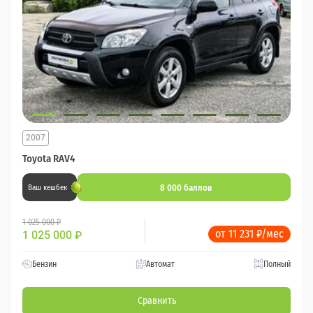
2007
Toyota RAV4
8 000 баллов
Ваш кешбек
1 025 000 ₽
от 11 231 ₽/мес
1 025 000
₽
Бензин
Автомат
Полный
Сравнить