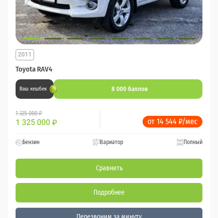
2011
Toyota RAV4
8 000 баллов
Ваш кешбек
1 325 000 ₽
от 14 544 ₽/мес
1 325 000
₽
Бензин
Вариатор
Полный
Сравнить
Подробнее
Перезвоним за минуту