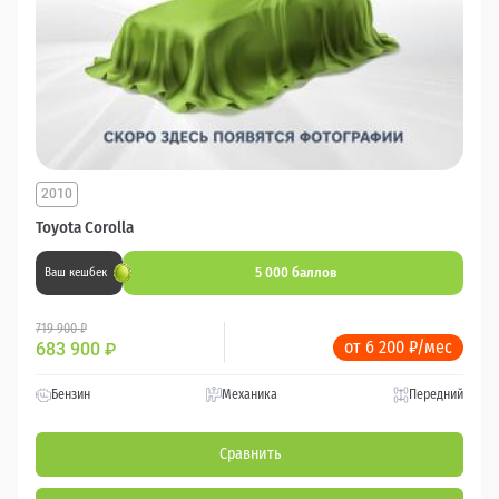
2010
Toyota Corolla
5 000 баллов
Ваш кешбек
719 900 ₽
от 6 200 ₽/мес
683 900
₽
Бензин
Механика
Передний
Сравнить