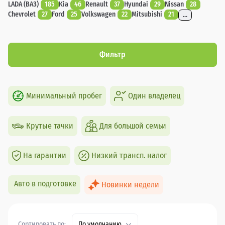
LADA (ВАЗ)
185
Kia
46
Renault
37
Hyundai
29
Nissan
28
Chevrolet
27
Ford
25
Volkswagen
22
Mitsubishi
21
...
Фильтр
Минимальный пробег
Один владелец
Крутые тачки
Для большой семьи
На гарантии
Низкий трансп. налог
Авто в подготовке
Новинки недели
Сортировать по:
По умолчанию