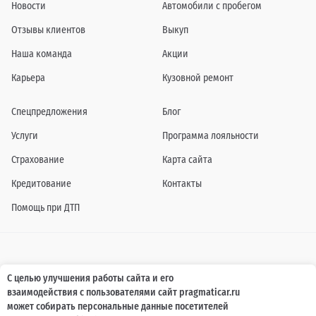
Новости
Автомобили с пробегом
Отзывы клиентов
Выкуп
Наша команда
Акции
Карьера
Кузовной ремонт
Спецпредложения
Блог
Услуги
Программа лояльности
Страхование
Карта сайта
Кредитование
Контакты
Помощь при ДТП
Информация о технических характеристиках, составе комплектаций, цветовой
С целью улучшения работы сайта и его
гамме и стоимости автомобилей, а также действующих акциях, сроках и условиях
взаимодействия с пользователями сайт pragmaticar.ru
их проведения, указанных на сайте www.pragmaticar.ru, носит информационный
характер и ни при каких условиях не является публичной офертой,
может собирать персональные данные посетителей
определяемой положениями пунктом 2 статьи 437 Гражданского кодекса