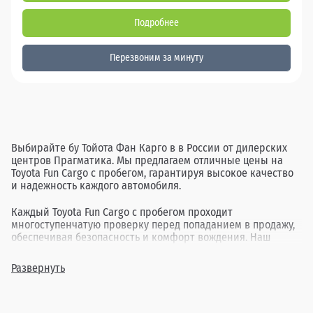
Подробнее
Перезвоним за минуту
Выбирайте бу Тойота Фан Карго в в России от дилерских
центров Прагматика. Мы предлагаем отличные цены на
Toyota Fun Cargo с пробегом, гарантируя высокое качество
и надежность каждого автомобиля.
Каждый Toyota Fun Cargo с пробегом проходит
многоступенчатую проверку перед попаданием в продажу,
обеспечивая безопасность и комфорт вождения. Наш
ассортимент включает в себя различные комплектации и
года выпуска, позволяя найти идеальный вариант для
Развернуть
каждого клиента.
Покупка бу Тойота Фан Карго в в России через Прагматика