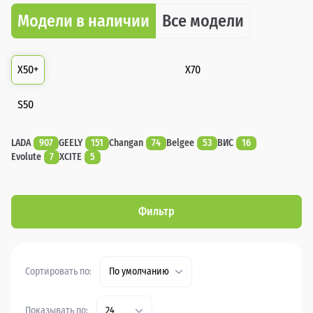
Модели в наличии
Все модели
X50+
X70
S50
LADA
907
GEELY
151
Changan
74
Belgee
53
ВИС
16
Evolute
7
XCITE
5
Фильтр
Сортировать по:
По умолчанию
Показывать по:
24