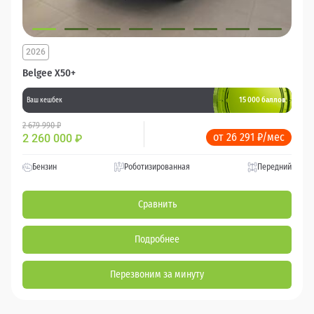
2026
Belgee X50+
15 000 баллов
Ваш кешбек
2 679 990 ₽
от 26 291 ₽/мес
2 260 000
₽
Бензин
Роботизированная
Передний
Сравнить
Подробнее
Перезвоним за минуту