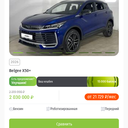
2026
Belgee X50+
Есть предложение?
15 000 баллов
Ваш кешбек
Улучшим!
2 319 990 ₽
от 21 729 ₽/мес
2 030 000
₽
Бензин
Роботизированная
Передний
Сравнить