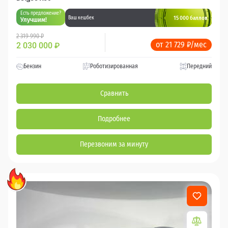
Есть предложение?
15 000 баллов
Ваш кешбек
Улучшим!
2 319 990 ₽
от 21 729 ₽/мес
2 030 000
₽
Бензин
Роботизированная
Передний
Сравнить
Подробнее
Перезвоним за минуту