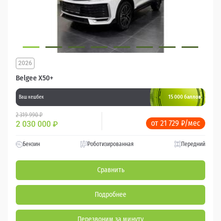
2026
Belgee X50+
15 000 баллов
Ваш кешбек
2 319 990 ₽
от 21 729 ₽/мес
2 030 000
₽
Бензин
Роботизированная
Передний
Сравнить
Подробнее
Перезвоним за минуту