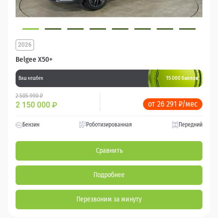
2026
Belgee X50+
15 000 баллов
Ваш кешбек
2 505 990 ₽
от 26 291 ₽/мес
2 150 000
₽
Бензин
Роботизированная
Передний
Сравнить
Подробнее
Перезвоним за минуту