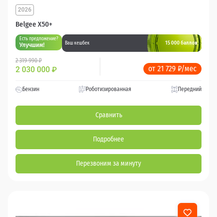
2026
Belgee X50+
Есть предложение?
15 000 баллов
Ваш кешбек
Улучшим!
2 319 990 ₽
от 21 729 ₽/мес
2 030 000
₽
Бензин
Роботизированная
Передний
Сравнить
Подробнее
Перезвоним за минуту