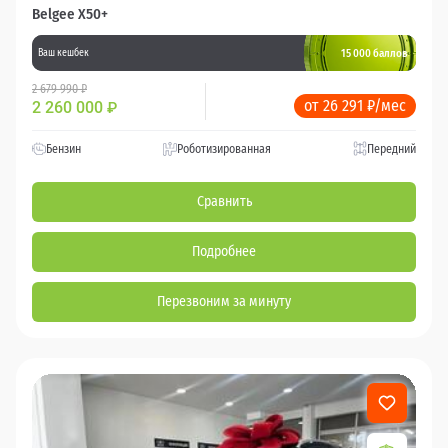
Belgee X50+
15 000 баллов
Ваш кешбек
2 679 990 ₽
от 26 291 ₽/мес
2 260 000
₽
Бензин
Роботизированная
Передний
Сравнить
Подробнее
Перезвоним за минуту