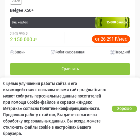
2026
Belgee X50+
15 000 баллов
Ваш кешбек
2 505 990 ₽
от 26 291 ₽/мес
2 150 000
₽
Бензин
Роботизированная
Передний
Сравнить
С целью улучшения работы сайта и его
Подробнее
взаимодействия с пользователями сайт pragmaticar.ru
может собирать персональные данные посетителей
Перезвоним за минуту
при помощи Cookie-файлов и сервиса «Яндекс
Метрика» согласно
Политике конфиденциальности
.
Хорошо
Продолжая работу с сайтом, Вы даёте согласие на
обработку персональных данных. Вы всегда можете
отключить файлы cookie в настройках Вашего
браузера.