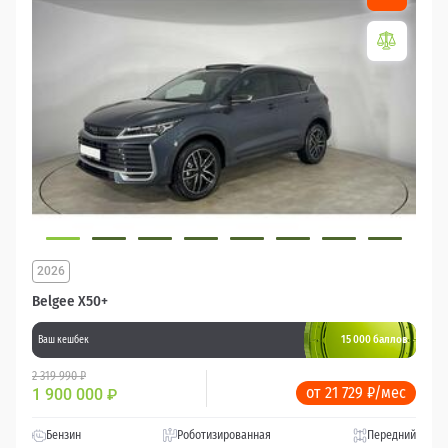
2026
Belgee X50+
15 000 баллов
Ваш кешбек
2 319 990 ₽
от 21 729 ₽/мес
1 900 000
₽
Бензин
Роботизированная
Передний