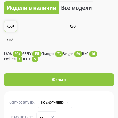
Модели в наличии
Все модели
X50+
X70
S50
LADA
904
GEELY
151
Changan
73
Belgee
64
ВИС
16
Evolute
7
XCITE
5
Фильтр
Сортировать по:
По умолчанию
Показывать по:
24