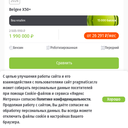
2026
Belgee X50+
15 000 баллов
Ваш кешбек
2 505 990 ₽
от 26 291 ₽/мес
1 990 000
₽
Бензин
Роботизированная
Передний
Сравнить
С целью улучшения работы сайта и его
Подробнее
взаимодействия с пользователями сайт pragmaticar.ru
может собирать персональные данные посетителей
Перезвоним за минуту
при помощи Cookie-файлов и сервиса «Яндекс
Метрика» согласно
Политике конфиденциальности
.
Хорошо
Продолжая работу с сайтом, Вы даёте согласие на
обработку персональных данных. Вы всегда можете
отключить файлы cookie в настройках Вашего
браузера.