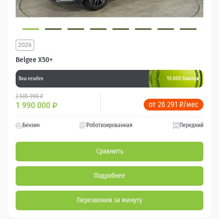
2026
Belgee X50+
15 000 баллов
Ваш кешбек
2 505 990 ₽
от 26 291 ₽/мес
1 990 000
₽
Бензин
Роботизированная
Передний
Сравнить
Подробнее
Перезвоним за минуту