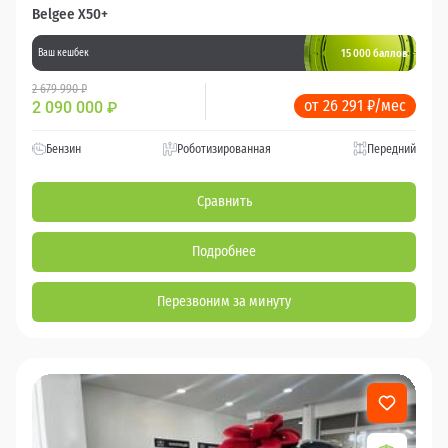
Belgee X50+
15 000 баллов
Ваш кешбек
2 679 990 ₽
от 26 291 ₽/мес
2 090 000
₽
Бензин
Роботизированная
Передний
Сравнить
Подробнее
Перезвоним за минуту