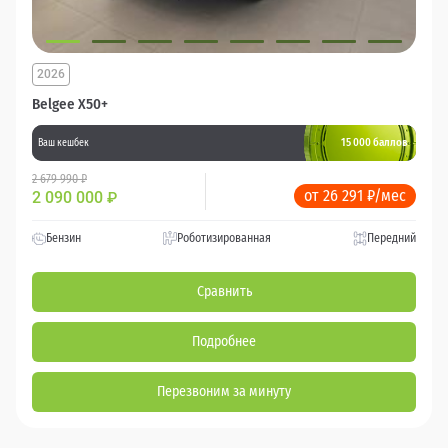
2026
Belgee X50+
15 000 баллов
Ваш кешбек
2 679 990 ₽
от 26 291 ₽/мес
2 090 000
₽
Бензин
Роботизированная
Передний
Сравнить
Подробнее
Перезвоним за минуту