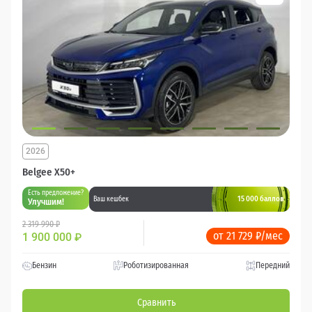
2026
Belgee X50+
Есть предложение?
15 000 баллов
Ваш кешбек
Улучшим!
2 319 990 ₽
от 21 729 ₽/мес
1 900 000
₽
Бензин
Роботизированная
Передний
Сравнить