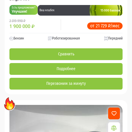
Есть предложение?
15 000 баллов
Ваш кешбек
Улучшим!
2 319 990 ₽
от 21 729 ₽/мес
1 900 000
₽
Бензин
Роботизированная
Передний
Сравнить
Подробнее
Перезвоним за минуту