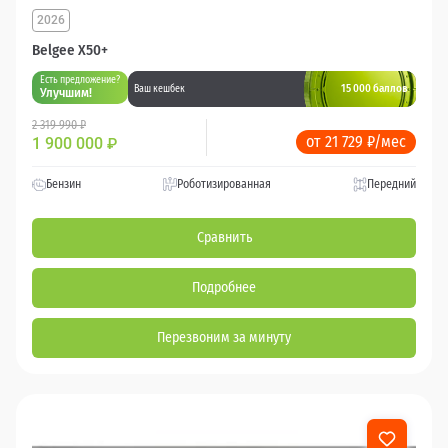
2026
Belgee X50+
Есть предложение?
15 000 баллов
Ваш кешбек
Улучшим!
2 319 990 ₽
от 21 729 ₽/мес
1 900 000
₽
Бензин
Роботизированная
Передний
Сравнить
Подробнее
Перезвоним за минуту