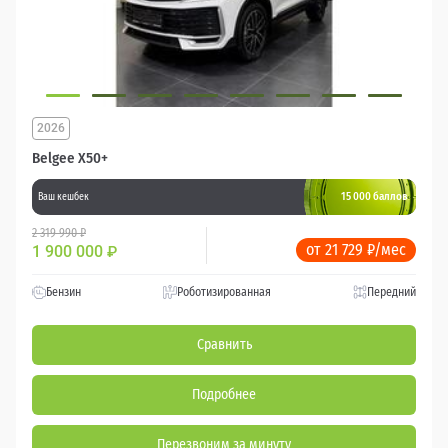
2026
Belgee X50+
15 000 баллов
Ваш кешбек
2 319 990 ₽
от 21 729 ₽/мес
1 900 000
₽
Бензин
Роботизированная
Передний
Сравнить
Подробнее
Перезвоним за минуту