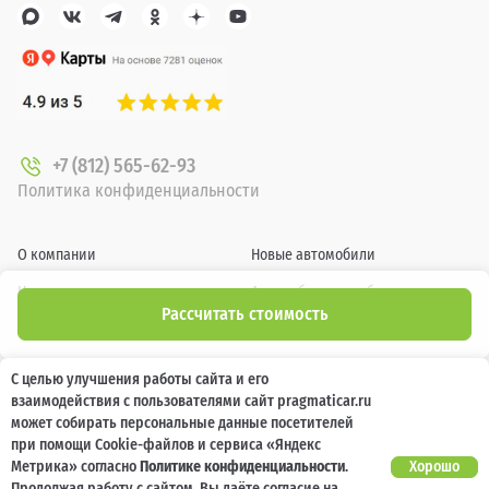
+7 (812) 565-62-93
Политика конфиденциальности
О компании
Новые автомобили
Новости
Автомобили с пробегом
Рассчитать стоимость
Отзывы клиентов
Выкуп
Наша команда
Акции
С целью улучшения работы сайта и его
взаимодействия с пользователями сайт pragmaticar.ru
Карьера
Кузовной ремонт
может собирать персональные данные посетителей
при помощи Cookie-файлов и сервиса «Яндекс
Спецпредложения
Блог
Метрика» согласно
Политике конфиденциальности
.
Хорошо
Продолжая работу с сайтом, Вы даёте согласие на