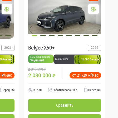
Belgee X50+
2026
2026
Есть предложение?
000 баллов
15 000 баллов
Ваш кешбек
Улучшим!
2 319 990 ₽
2 030 000
9 ₽/мес
от 21 729 ₽/мес
₽
Передний
Бензин
Роботизированная
Передний
Сравнить