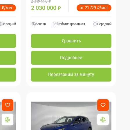
2 319 990 ₽
2 030 000
1 ₽/мес
от 21 729 ₽/мес
₽
Передний
Бензин
Роботизированная
Передний
Сравнить
Подробнее
Перезвоним за минуту