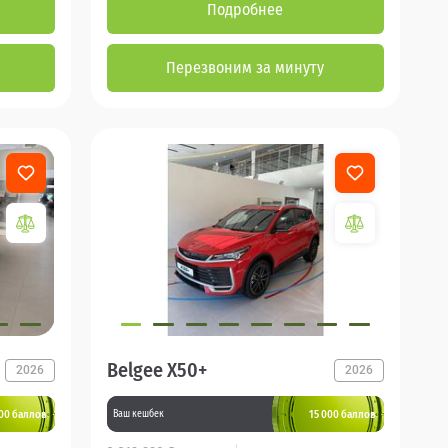
Подробнее
Перезвоним за минуту
Belgee X50+
2026
2026
000 баллов
15 000 баллов
Ваш кешбек