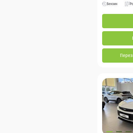
Бензин
Р
Перез