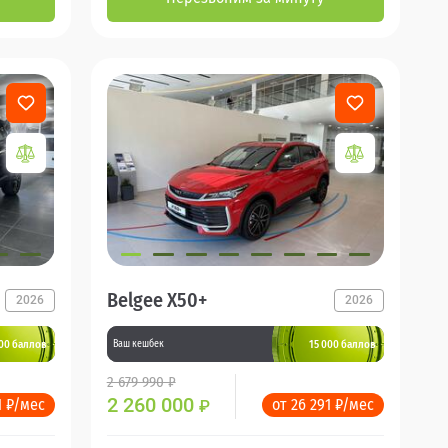
Belgee X50+
2026
2026
000 баллов
15 000 баллов
Ваш кешбек
2 679 990 ₽
2 260 000
1 ₽/мес
от 26 291 ₽/мес
₽