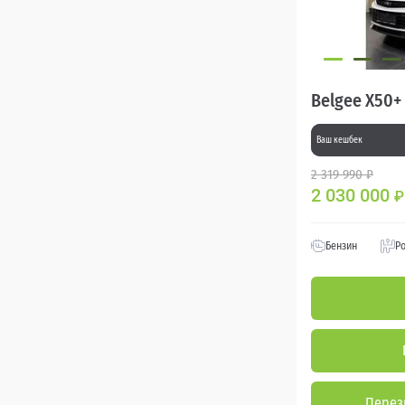
Belgee X50+
Ваш кешбек
2 319 990 ₽
2 030 000
₽
Бензин
Р
Перез