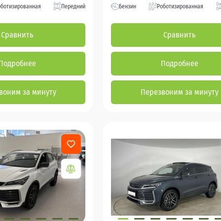
оботизированная
Передний
Бензин
Роботизированная
Сравнить
Сравнить
Подробнее
Подробнее
воним за минуту
Перезвоним за минуту