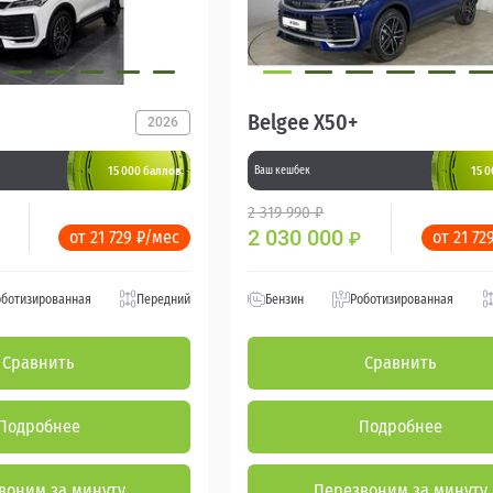
Belgee X50+
2026
15 000 баллов
15 
Ваш кешбек
2 319 990 ₽
2 030 000
от 21 729 ₽/мес
от 21 72
₽
оботизированная
Передний
Бензин
Роботизированная
Сравнить
Сравнить
Подробнее
Подробнее
воним за минуту
Перезвоним за минуту