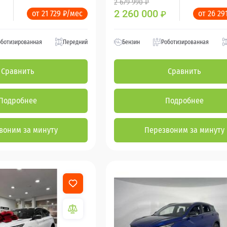
2 679 990 ₽
2 260 000
от 21 729 ₽/мес
от 26 29
₽
оботизированная
Передний
Бензин
Роботизированная
Сравнить
Сравнить
Подробнее
Подробнее
воним за минуту
Перезвоним за минуту