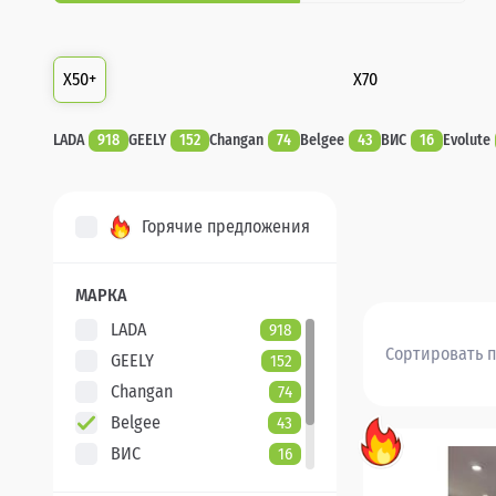
X50+
X70
LADA
918
GEELY
152
Changan
74
Belgee
43
ВИС
16
Evolute
Горячие предложения
МАРКА
LADA
918
Сортировать п
GEELY
152
Changan
74
Belgee
43
ВИС
16
Evolute
7