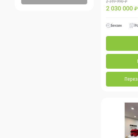
2 319 990 ₽
2 030 000
₽
Бензин
Р
Перез