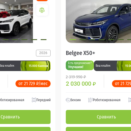
Belgee X50+
2026
Есть предложение?
15 000 баллов
15 
Ваш кешбек
Ваш кешбек
Улучшим!
2 319 990 ₽
2 030 000
от 21 729 ₽/мес
от 21 72
₽
оботизированная
Передний
Бензин
Роботизированная
Сравнить
Сравнить