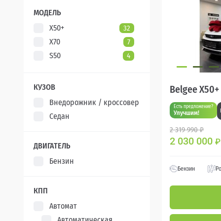
XCITE
5
МОДЕЛЬ
X50+
32
X70
7
S50
4
КУЗОВ
Belgee X50+
Внедорожник / кроссовер
Есть предложение?
Улучшим!
Седан
2 319 990 ₽
2 030 000
₽
ДВИГАТЕЛЬ
Бензин
Бензин
Р
КПП
Автомат
Автоматическая