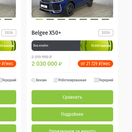
Belgee X50+
2026
2026
000 баллов
15 000 баллов
Ваш кешбек
2 319 990 ₽
2 030 000
9 ₽/мес
от 21 729 ₽/мес
₽
Передний
Бензин
Роботизированная
Передний
Сравнить
Подробнее
Перезвоним за минуту