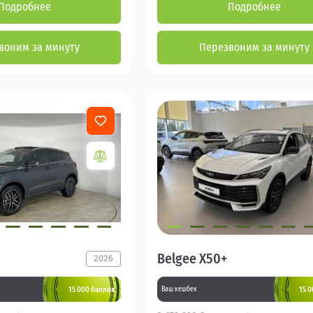
Подробнее
Подробнее
воним за минуту
Перезвоним за минуту
Belgee X50+
2026
15 000 баллов
15 
Ваш кешбек