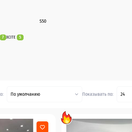
S50
7
XCITE
5
о:
По умолчанию
Показывать по:
24