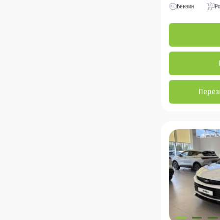
Бензин
Р
Перез