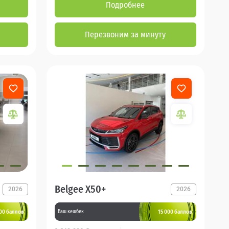
Подробнее
Перезвоним за минуту
Belgee X50+
2026
2026
000 баллов
15 000 баллов
Ваш кешбек