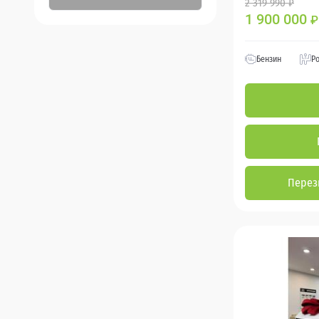
2 319 990 ₽
1 900 000
₽
Бензин
Р
Перез