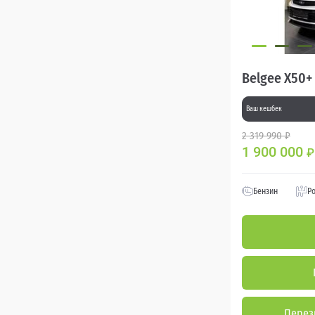
Belgee X50+
Ваш кешбек
2 319 990 ₽
1 900 000
₽
Бензин
Р
Перез