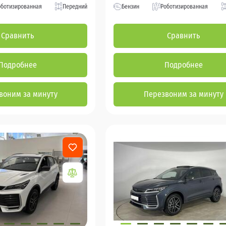
оботизированная
Передний
Бензин
Роботизированная
Сравнить
Сравнить
Подробнее
Подробнее
воним за минуту
Перезвоним за минуту