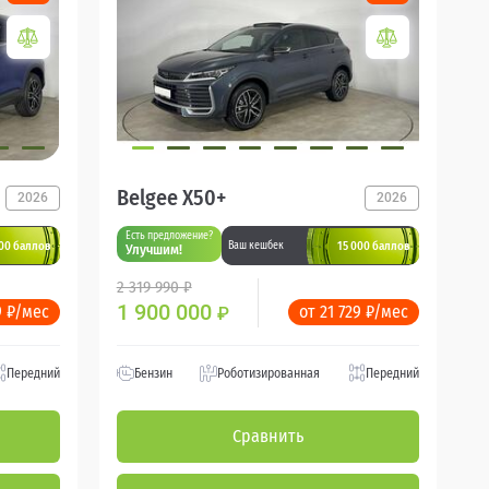
Belgee X50+
2026
2026
Есть предложение?
000 баллов
15 000 баллов
Ваш кешбек
Улучшим!
2 319 990 ₽
1 900 000
9 ₽/мес
от 21 729 ₽/мес
₽
Передний
Бензин
Роботизированная
Передний
Сравнить