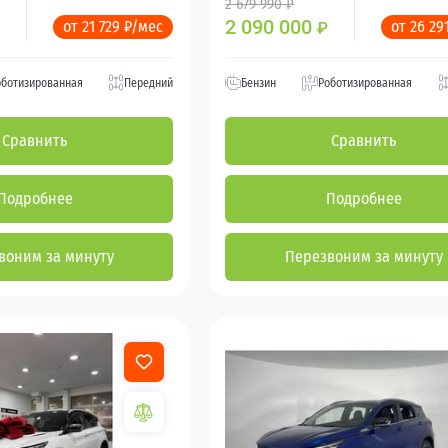
2 679 990 ₽
2 090 000
от 21 729 ₽/мес
от 26 29
₽
оботизированная
Передний
Бензин
Роботизированная
Сравнить
Сравнить
Подробнее
Подробнее
воним за минуту
Перезвоним за минуту