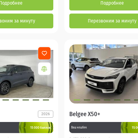
Подробнее
Подробнее
воним за минуту
Перезвоним за минуту
Belgee X50+
2026
15 000 баллов
15 
Ваш кешбек