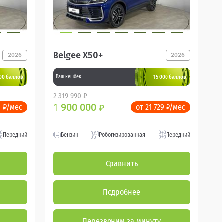
Belgee X50+
2026
2026
000 баллов
15 000 баллов
Ваш кешбек
2 319 990 ₽
1 900 000
9 ₽/мес
от 21 729 ₽/мес
₽
Передний
Бензин
Роботизированная
Передний
Сравнить
Подробнее
Перезвоним за минуту