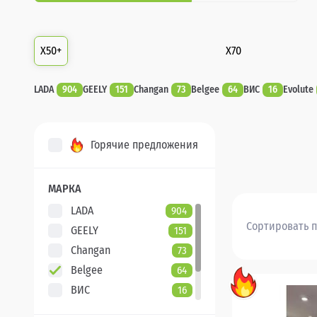
X50+
X70
LADA
904
GEELY
151
Changan
73
Belgee
64
ВИС
16
Evolute
Горячие предложения
МАРКА
LADA
904
Сортировать п
GEELY
151
Changan
73
Belgee
64
ВИС
16
Evolute
7