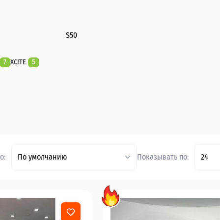
S50
7
XCITE
5
о:
По умолчанию
Показывать по:
24