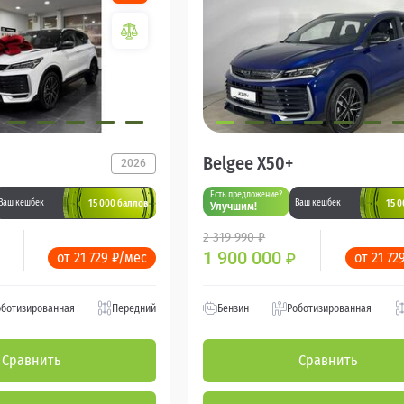
Belgee X50+
2026
Есть предложение?
15 000 баллов
15 
Ваш кешбек
Ваш кешбек
Улучшим!
2 319 990 ₽
1 900 000
от 21 729 ₽/мес
от 21 72
₽
оботизированная
Передний
Бензин
Роботизированная
Сравнить
Сравнить