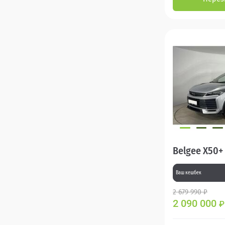
Belgee X50+
Ваш кешбек
2 679 990 ₽
2 090 000
₽