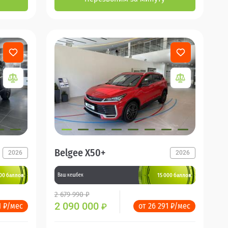
Belgee X50+
2026
2026
000 баллов
15 000 баллов
Ваш кешбек
2 679 990 ₽
2 090 000
1 ₽/мес
от 26 291 ₽/мес
₽