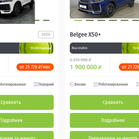
Belgee X50+
2026
15 000 баллов
15 
Ваш кешбек
2 319 990 ₽
1 900 000
от 21 729 ₽/мес
от 21 72
₽
оботизированная
Передний
Бензин
Роботизированная
Сравнить
Сравнить
Подробнее
Подробнее
воним за минуту
Перезвоним за минуту