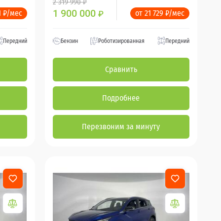
2 319 990 ₽
1 900 000
1 ₽/мес
от 21 729 ₽/мес
₽
Передний
Бензин
Роботизированная
Передний
Сравнить
Подробнее
Перезвоним за минуту