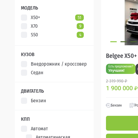
XCITE
5
МОДЕЛЬ
X50+
51
X70
9
S50
4
КУЗОВ
Belgee X50+
Внедорожник / кроссовер
Есть предложение?
Улучшим!
Седан
2 319 990 ₽
1 900 000
₽
ДВИГАТЕЛЬ
Бензин
Бензин
Р
КПП
Автомат
Автоматическая