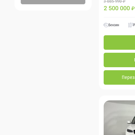
3 085 990 ₽
2 500 000
₽
Бензин
Р
Перез