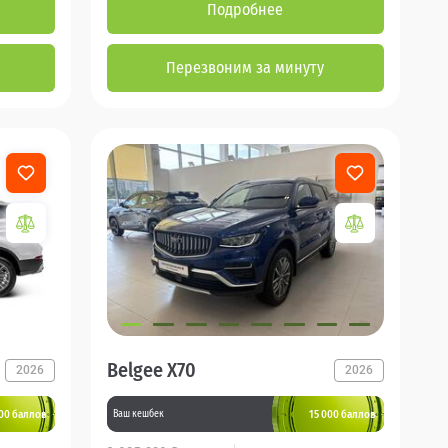
Подробнее
Перезвоним за минуту
Belgee X70
2026
2026
000 баллов
15 000 баллов
Ваш кешбек