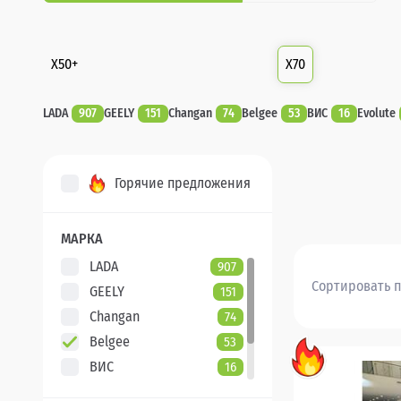
X50+
X70
LADA
907
GEELY
151
Changan
74
Belgee
53
ВИС
16
Evolute
Горячие предложения
МАРКА
LADA
907
Сортировать п
GEELY
151
Changan
74
Belgee
53
ВИС
16
Evolute
7