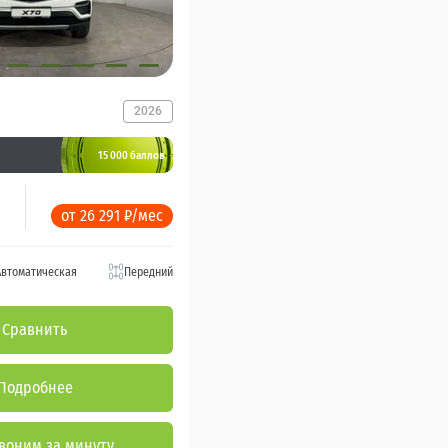
2026
15 000 баллов
от 26 291 ₽/мес
Автоматическая
Передний
Сравнить
Подробнее
воним за минуту