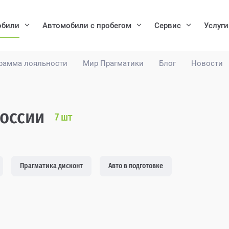
обили
Автомобили с пробегом
Сервис
Услуги
рамма лояльности
Мир Прагматики
Блог
Новости
России
7
шт
Прагматика дисконт
Авто в подготовке