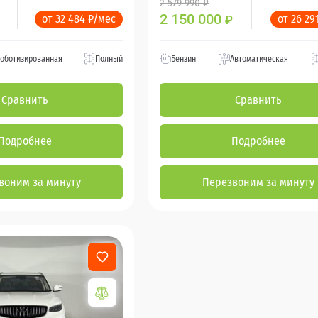
2 579 990 ₽
2 150 000
от 32 484 ₽/мес
от 26 29
₽
оботизированная
Полный
Бензин
Автоматическая
Сравнить
Сравнить
Подробнее
Подробнее
воним за минуту
Перезвоним за минуту