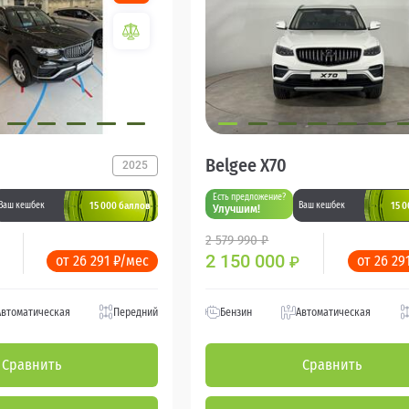
Belgee X70
2025
Есть предложение?
15 000 баллов
15 
Ваш кешбек
Ваш кешбек
Улучшим!
2 579 990 ₽
2 150 000
от 26 291 ₽/мес
от 26 29
₽
Автоматическая
Передний
Бензин
Автоматическая
Сравнить
Сравнить