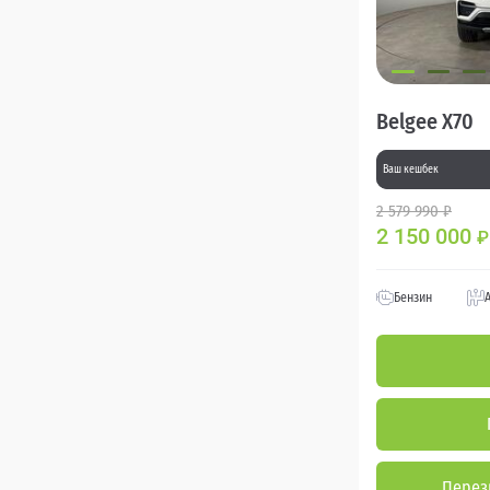
Belgee X70
Ваш кешбек
2 579 990 ₽
2 150 000
₽
Бензин
Перез