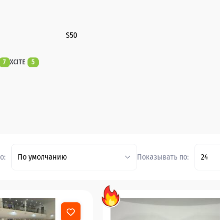
S50
7
XCITE
5
о:
По умолчанию
Показывать по:
24