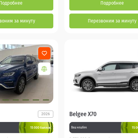
Подробнее
Подробнее
воним за минуту
Перезвоним за минуту
Belgee X70
2026
15 000 баллов
15 
Ваш кешбек