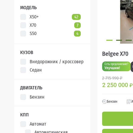
XCITE
5
МОДЕЛЬ
X50+
42
X70
7
S50
4
КУЗОВ
Belgee X70
Внедорожник / кроссовер
Есть предложение?
Улучшим!
Седан
2 715 990 ₽
2 250 000
₽
ДВИГАТЕЛЬ
Бензин
Бензин
КПП
Автомат
Автоматическая