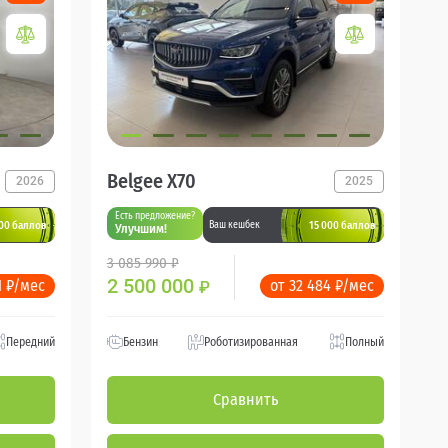
Belgee X70
2026
2025
Есть предложение?
000 баллов
15 000 баллов
Ваш кешбек
Улучшим!
3 085 990 ₽
2 500 000
1 ₽/мес
от 32 484 ₽/мес
₽
Передний
Бензин
Роботизированная
Полный
Сравнить