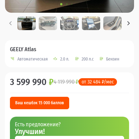
GEELY Atlas
Автоматическая
2.0 л.
200 л.с
Бензин
3 599 990
₽
4 119 990
₽
от 32 484 ₽/мес
Ваш кешбэк 15 000 баллов
Есть предложение?
Улучшим!