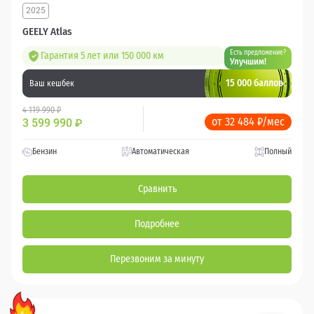
2025
GEELY Atlas
Есть предложение?
Гарантия 5 лет или 150 000 км
Улучшим!
15 000 баллов
Ваш кешбек
4 119 990 ₽
от 32 484 ₽/мес
3 599 990
₽
Бензин
Автоматическая
Полный
Сравнить
Подробнее
Перезвоним за минуту