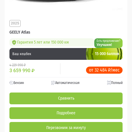
2025
GEELY Atlas
Есть предложение?
Гарантия 5 лет или 150 000 км
Улучшим!
15 000 баллов
Ваш кешбек
4 229 990 ₽
от 32 484 ₽/мес
3 659 990
₽
Бензин
Автоматическая
Полный
Сравнить
Подробнее
Перезвоним за минуту