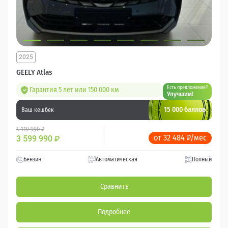
2025
GEELY Atlas
Есть предложение?
Гарантия 5 лет или 150 000 км
Улучшим!
15 000 баллов
Ваш кешбек
4 119 990 ₽
от 32 484 ₽/мес
3 599 990
₽
Бензин
Автоматическая
Полный
Сравнить
Подробнее