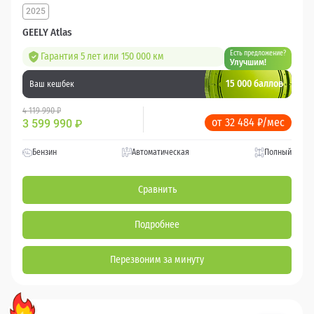
2025
GEELY Atlas
Есть предложение?
Гарантия 5 лет или 150 000 км
Улучшим!
15 000 баллов
Ваш кешбек
4 119 990 ₽
от 32 484 ₽/мес
3 599 990
₽
Бензин
Автоматическая
Полный
Сравнить
Подробнее
Перезвоним за минуту