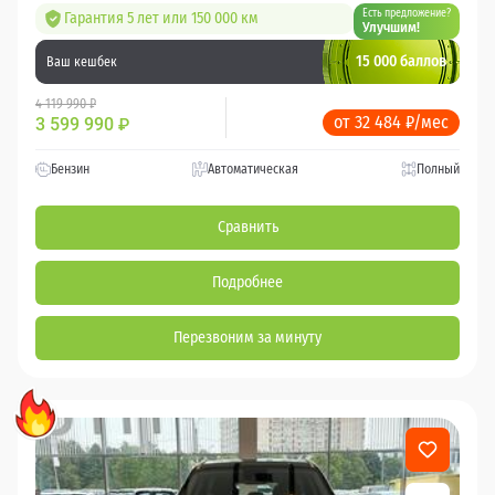
Есть предложение?
Гарантия 5 лет или 150 000 км
Улучшим!
15 000 баллов
Ваш кешбек
4 119 990 ₽
от 32 484 ₽/мес
3 599 990
₽
Бензин
Автоматическая
Полный
Сравнить
Подробнее
Перезвоним за минуту