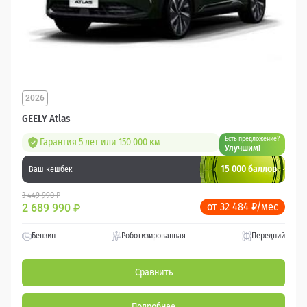
2026
GEELY Atlas
Есть предложение?
Гарантия 5 лет или 150 000 км
Улучшим!
15 000 баллов
Ваш кешбек
3 449 990 ₽
от 32 484 ₽/мес
2 689 990
₽
Бензин
Роботизированная
Передний
Сравнить
Подробнее