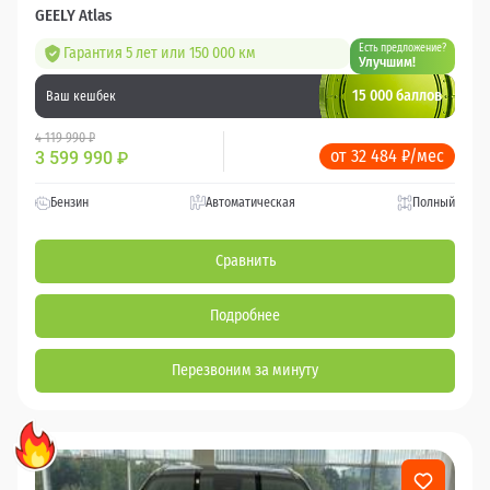
GEELY Atlas
Есть предложение?
Гарантия 5 лет или 150 000 км
Улучшим!
15 000 баллов
Ваш кешбек
4 119 990 ₽
от 32 484 ₽/мес
3 599 990
₽
Бензин
Автоматическая
Полный
Сравнить
Подробнее
Перезвоним за минуту