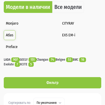
Модели в наличии
Все модели
Monjaro
CITYRAY
Atlas
EX5 EM-i
Preface
LADA
907
GEELY
151
Changan
74
Belgee
53
ВИС
16
Evolute
7
XCITE
5
Фильтр
Сортировать по:
По умолчанию