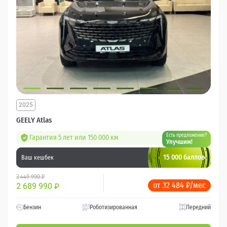
2025
GEELY Atlas
Есть предложение?
Гарантия 5 лет или 150 000 км
Улучшим!
15 000 баллов
Ваш кешбек
3 449 990 ₽
от 32 484 ₽/мес
2 689 990
₽
Бензин
Роботизированная
Передний