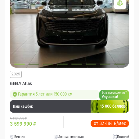
2025
GEELY Atlas
Есть предложение?
Гарантия 5 лет или 150 000 км
Улучшим!
15 000 баллов
Ваш кешбек
4 119 990 ₽
от 32 484 ₽/мес
3 599 990
₽
Бензин
Автоматическая
Полный