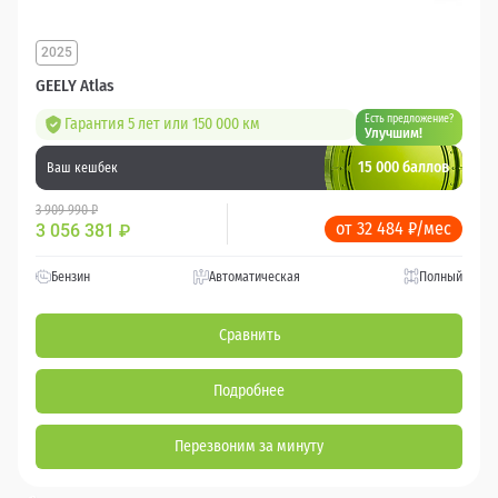
2025
GEELY Atlas
Есть предложение?
Гарантия 5 лет или 150 000 км
Улучшим!
15 000 баллов
Ваш кешбек
3 909 990 ₽
от 32 484 ₽/мес
3 056 381
₽
Бензин
Автоматическая
Полный
Сравнить
Подробнее
Перезвоним за минуту