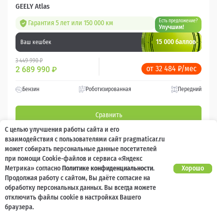
GEELY Atlas
Есть предложение?
Гарантия 5 лет или 150 000 км
Улучшим!
15 000 баллов
Ваш кешбек
3 449 990 ₽
от 32 484 ₽/мес
2 689 990
₽
Бензин
Роботизированная
Передний
Сравнить
С целью улучшения работы сайта и его
Подробнее
взаимодействия с пользователями сайт pragmaticar.ru
может собирать персональные данные посетителей
при помощи Cookie-файлов и сервиса «Яндекс
Перезвоним за минуту
Метрика» согласно
Политике конфиденциальности
.
Хорошо
Продолжая работу с сайтом, Вы даёте согласие на
обработку персональных данных. Вы всегда можете
отключить файлы cookie в настройках Вашего
браузера.