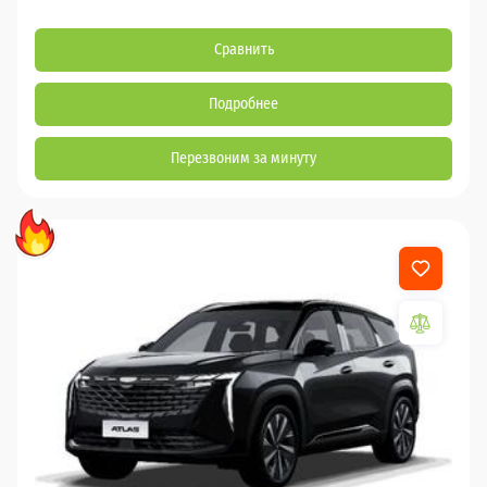
Сравнить
Подробнее
Перезвоним за минуту