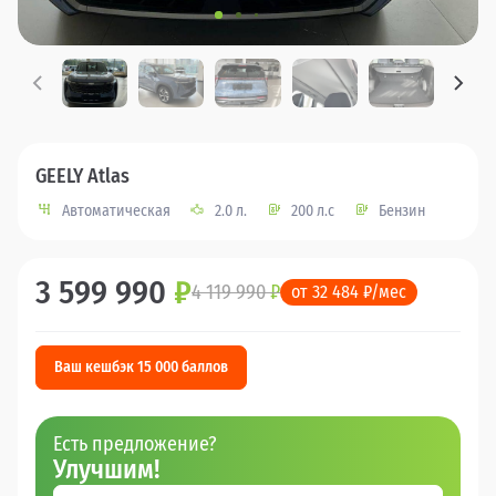
GEELY Atlas
Автоматическая
2.0 л.
200 л.с
Бензин
3 599 990
₽
4 119 990
₽
от 32 484 ₽/мес
Ваш кешбэк 15 000 баллов
Есть предложение?
Улучшим!