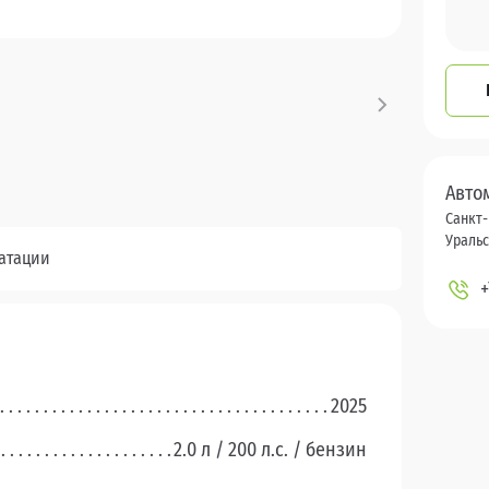
Авто
Санкт-
Уральск
уатации
+
2025
2.0 л / 200 л.c. / бензин