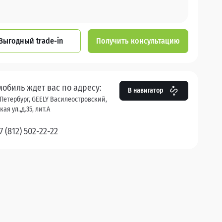
Выгодный trade-in
Получить консультацию
мобиль ждет вас по адресу:
В навигатор
Петербург, GEELY Василеостровский,
ая ул.,д.35, лит.А
7 (812) 502-22-22