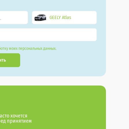
GEELY Atlas
отку моих персональных данных.
ить
асто хочется
ред принятием