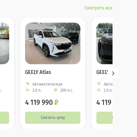
Смотреть все
GEELY Atlas
GEELY Atlas
Автоматическая
Автоматическая
с.
2.0 л.
200 л.с.
2.0 л.
200
4 119 990
₽
4 119 990
₽
Снизить цену
Снизить цену