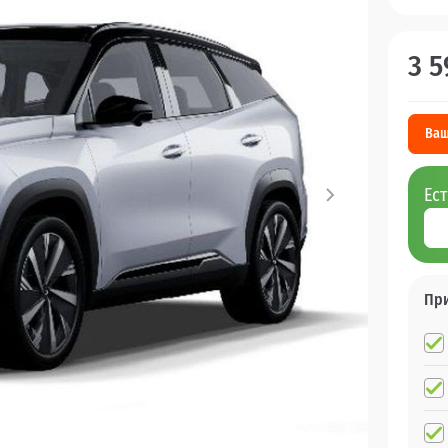
3 5
Ваш
Ес
Пр