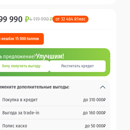
99 990
₽
4 119 990
₽
от 32 484 ₽/мес
 кешбэк 15 000 баллов
Улучшим!
ть предложение?
Хочу получить выгоду
Рассчитать кредит
имените дополнительные выгоды:
Покупка в кредит
до
310 000
₽
Выгода за trade-in
до
160 000
₽
Полис каско
до
50 000
₽