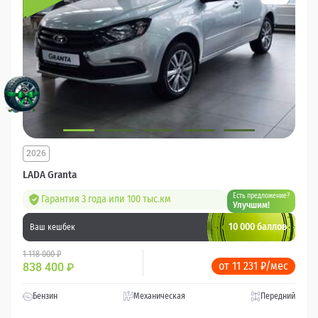
2026
LADA Granta
Есть предложение?
Гарантия 3 года или 100 тыс.км
Улучшим!
10 000 баллов
Ваш кешбек
1 118 000 ₽
от 11 231 ₽/мес
838 400
₽
Бензин
Механическая
Передний