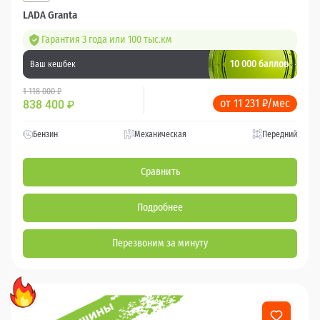
LADA Granta
Гарантия 3 года или 100 тыс.км
10 000 баллов
Ваш кешбек
1 118 000 ₽
от 11 231 ₽/мес
838 400
₽
Бензин
Механическая
Передний
Сравнить
Подробнее
Перезвоним за минуту