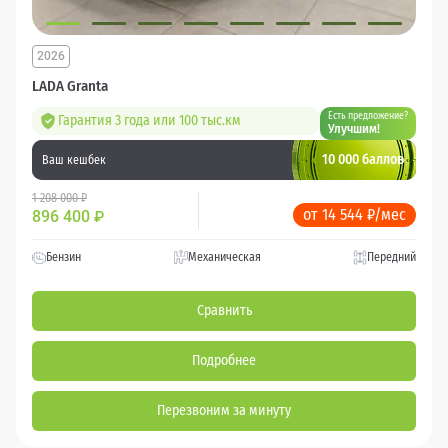
2026
LADA Granta
Есть предложение?
Гарантия 3 года или 100 тыс.км
Улучшим!
10 000 баллов
Ваш кешбек
1 208 000 ₽
от 14 544 ₽/мес
896 400
₽
Бензин
Механическая
Передний
Сравнить
Подробнее
Перезвоним за минуту