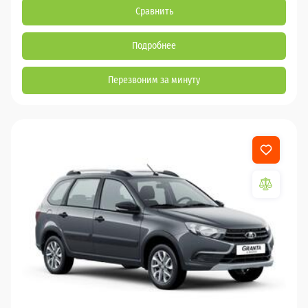
Сравнить
Подробнее
Перезвоним за минуту