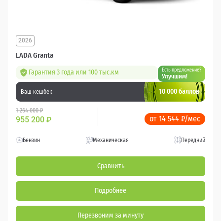
2026
LADA Granta
Есть предложение?
Гарантия 3 года или 100 тыс.км
Улучшим!
10 000 баллов
Ваш кешбек
1 264 000 ₽
от 14 544 ₽/мес
955 200
₽
Бензин
Механическая
Передний
Сравнить
Подробнее
Перезвоним за минуту