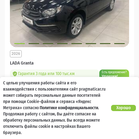
2026
LADA Granta
Есть предложение?
Гарантия 3 года или 100 тыс.км
Улучшим!
С целью улучшения работы сайта и его
10 000 баллов
Ваш кешбек
взаимодействия с пользователями сайт pragmaticar.ru
может собирать персональные данные посетителей
1 218 000 ₽
при помощи Cookie-файлов и сервиса «Яндекс
от 14 544 ₽/мес
904 400
₽
Метрика» согласно
Политике конфиденциальности
.
Хорошо
Продолжая работу с сайтом, Вы даёте согласие на
Бензин
Механическая
Передний
обработку персональных данных. Вы всегда можете
отключить файлы cookie в настройках Вашего
Сравнить
браузера.