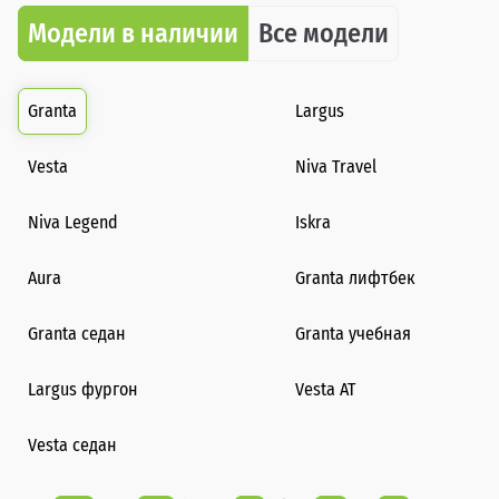
Модели в наличии
Все модели
Granta
Largus
Vesta
Niva Travel
Niva Legend
Iskra
Aura
Granta лифтбек
Granta седан
Granta учебная
Largus фургон
Vesta AT
Vesta седан