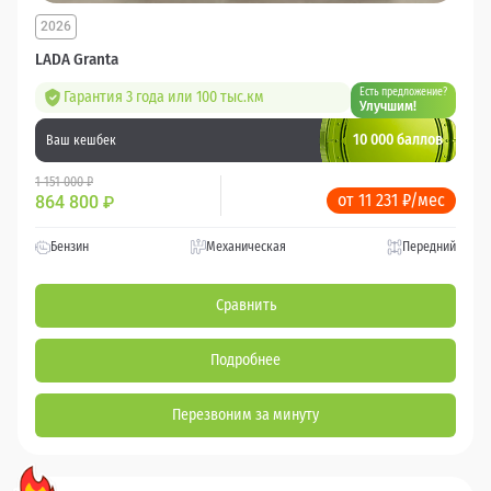
2026
LADA Granta
Есть предложение?
Гарантия 3 года или 100 тыс.км
Улучшим!
10 000 баллов
Ваш кешбек
1 151 000 ₽
от 11 231 ₽/мес
864 800
₽
Бензин
Механическая
Передний
Сравнить
Подробнее
Перезвоним за минуту