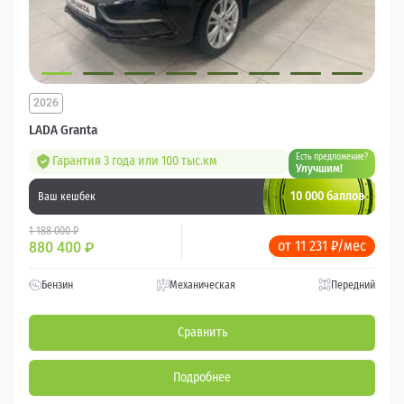
2026
LADA Granta
Есть предложение?
Гарантия 3 года или 100 тыс.км
Улучшим!
10 000 баллов
Ваш кешбек
1 188 000 ₽
от 11 231 ₽/мес
880 400
₽
Бензин
Механическая
Передний
Сравнить
Подробнее