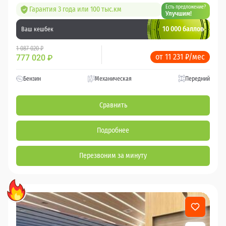
Есть предложение?
Гарантия 3 года или 100 тыс.км
Улучшим!
10 000 баллов
Ваш кешбек
1 087 020 ₽
от 11 231 ₽/мес
777 020
₽
Бензин
Механическая
Передний
Сравнить
Подробнее
Перезвоним за минуту