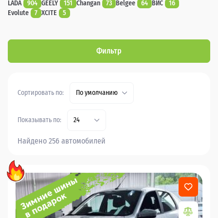
LADA
904
GEELY
151
Changan
73
Belgee
64
ВИС
16
Evolute
7
XCITE
5
Фильтр
Сортировать по:
По умолчанию
Показывать по:
24
Найдено 256 автомобилей