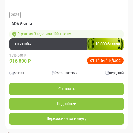
2026
LADA Granta
Гарантия 3 года или 100 тыс.км
10 000 баллов
Ваш кешбек
1 216 000 ₽
от 14 544 ₽/мес
916 800
₽
Бензин
Механическая
Передний
Сравнить
Подробнее
Перезвоним за минуту