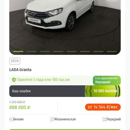
2026
LADA Granta
Есть предложение?
Гарантия 3 года или 100 тыс.км
Улучшим!
10 000 баллов
Ваш кешбек
1 210 000 ₽
от 14 544 ₽/мес
888 000
₽
Бензин
Механическая
Передний