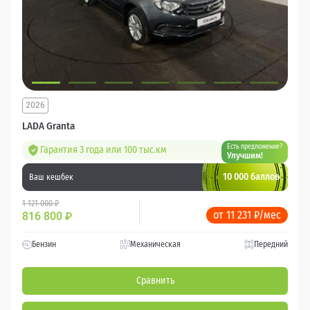
2026
LADA Granta
Есть предложение?
Гарантия 3 года или 100 тыс.км
Улучшим!
10 000 баллов
Ваш кешбек
1 121 000 ₽
от 11 231 ₽/мес
816 800
₽
Бензин
Механическая
Передний
Сравнить