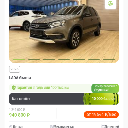
2026
LADA Granta
Есть предложение?
Гарантия 3 года или 100 тыс.км
Улучшим!
10 000 баллов
Ваш кешбек
1 246 000 ₽
от 14 544 ₽/мес
940 800
₽
Бензин
Механическая
Передний