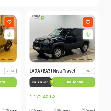
LADA (ВАЗ) Niva Travel
2023
2024
ллов
8 000 баллов
Ваш кешбек
1 172 400
₽
Полный
Бензин
Механика
Полный