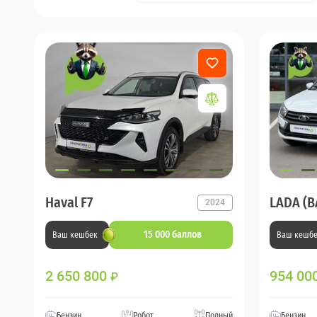
Haval F7
LADA (В
2024
15 000 баллов
Ваш кешбек
Ваш кешб
2 650 800
954 00
₽
Бензин
Робот
Полный
Бензин