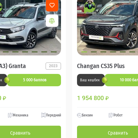
АЗ) Granta
Changan CS35 Plus
2023
5 000 баллов
10 000 ба
ек
Ваш кешбек
0
1 954 800
₽
₽
Механика
Передний
Бензин
Робот
Сравнить
Сравнить