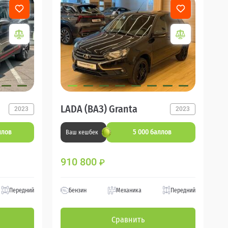
LADA (ВАЗ) Granta
2023
2023
ллов
5 000 баллов
Ваш кешбек
910 800
₽
Передний
Бензин
Механика
Передний
Сравнить