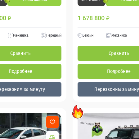
ек
Ваш кешбек
800
1 678 800
₽
₽
Механика
Передний
Бензин
Механика
Сравнить
Сравнить
Подробнее
Подробнее
ерезвоним за минуту
Перезвоним за мину