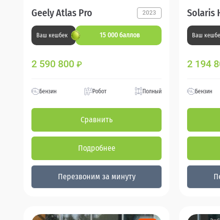
Geely Atlas Pro
Solaris 
2023
15 000 баллов
Ваш кешбек
Ваш кешб
2 590 800
2 194 
₽
Бензин
Робот
Полный
Бензин
Сравнить
Подробнее
Перезвоним за минуту
П