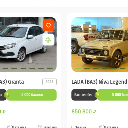
АЗ) Granta
LADA (ВАЗ) Niva Legend
2023
5 000 баллов
5 000 ба
ек
Ваш кешбек
0
850 800
₽
₽
Механика
Передний
Бензин
Механика