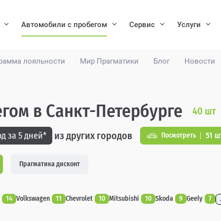
Автомобили с пробегом
Сервис
Услуги
рамма лояльности
Мир Прагматики
Блог
Новости
егом в Санкт-Петербурге
40
шт
из других городов
д за 5 дней*
51 ш
Посмотреть
Прагматика дисконт
14
Volkswagen
11
Chevrolet
10
Mitsubishi
10
Skoda
9
Geely
7