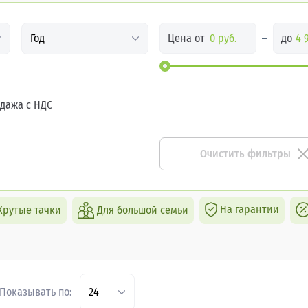
Цена от
до
Год
дажа с НДС
Очистить фильтры
На гарантии
Крутые тачки
Для большой семьи
Показывать по:
24