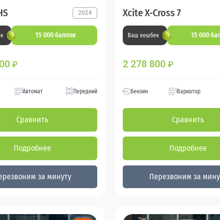
HS
Xcite X-Cross 7
2024
15 000 баллов
15 000 ба
ек
Ваш кешбек
800
2 278 800
₽
₽
Автомат
Передний
Бензин
Вариатор
Сравнить
Сравнить
Подробнее
Подробнее
ерезвоним за минуту
Перезвоним за мину