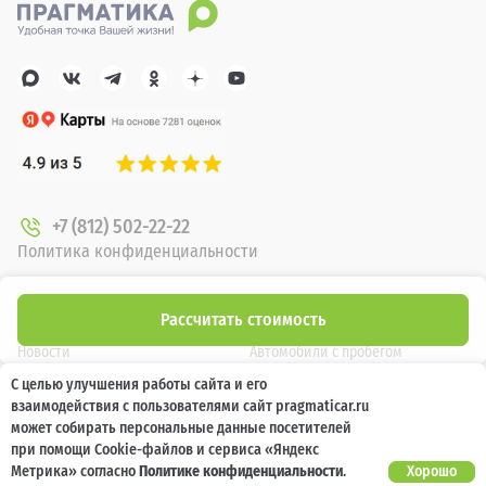
+7 (812) 502-22-22
Политика конфиденциальности
О компании
Новые автомобили
Рассчитать стоимость
Новости
Автомобили с пробегом
С целью улучшения работы сайта и его
Отзывы клиентов
Выкуп
взаимодействия с пользователями сайт pragmaticar.ru
Наша команда
Акции
может собирать персональные данные посетителей
при помощи Cookie-файлов и сервиса «Яндекс
Карьера
Кузовной ремонт
Метрика» согласно
Политике конфиденциальности
.
Хорошо