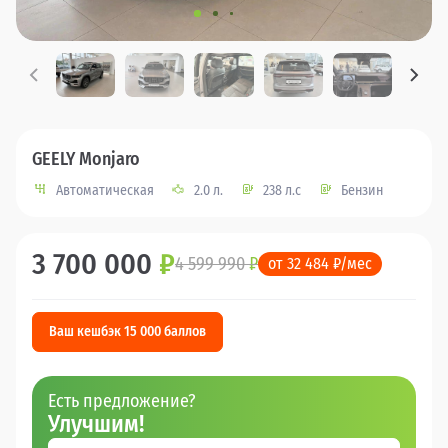
GEELY Monjaro
Автоматическая
2.0 л.
238 л.с
Бензин
3 700 000
₽
4 599 990
₽
от 32 484 ₽/мес
Ваш кешбэк 15 000 баллов
Есть предложение?
Улучшим!