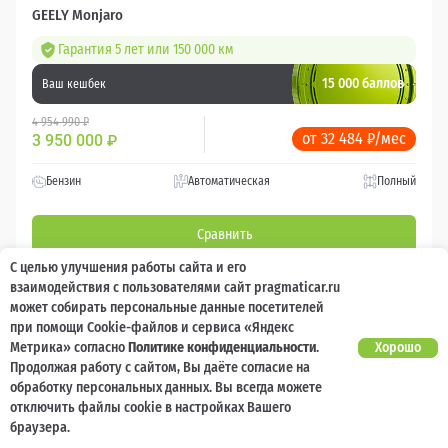
GEELY Monjaro
Гарантия 5 лет или 150 000 км
15 000 баллов
Ваш кешбек
4 954 990 ₽
от 32 484 ₽/мес
3 950 000
₽
Бензин
Автоматическая
Полный
Сравнить
С целью улучшения работы сайта и его
Подробнее
взаимодействия с пользователями сайт pragmaticar.ru
может собирать персональные данные посетителей
при помощи Cookie-файлов и сервиса «Яндекс
Перезвоним за минуту
Метрика» согласно
Политике конфиденциальности
.
Хорошо
Продолжая работу с сайтом, Вы даёте согласие на
обработку персональных данных. Вы всегда можете
отключить файлы cookie в настройках Вашего
браузера.