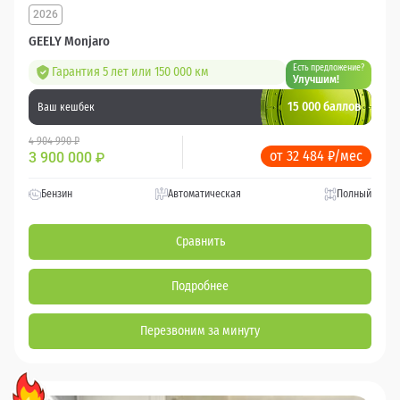
2026
GEELY Monjaro
Есть предложение?
Гарантия 5 лет или 150 000 км
Улучшим!
15 000 баллов
Ваш кешбек
4 904 990 ₽
от 32 484 ₽/мес
3 900 000
₽
Бензин
Автоматическая
Полный
Сравнить
Подробнее
Перезвоним за минуту