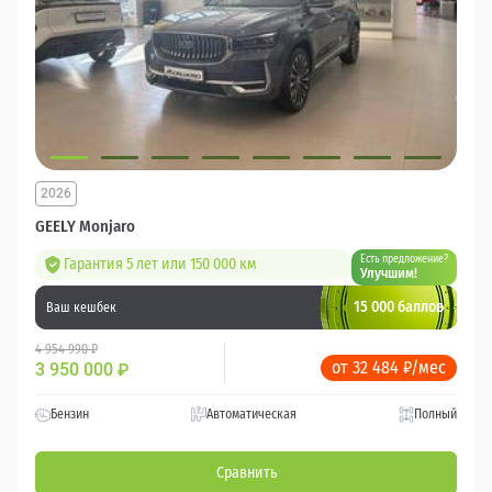
2026
GEELY Monjaro
Есть предложение?
Гарантия 5 лет или 150 000 км
Улучшим!
15 000 баллов
Ваш кешбек
4 954 990 ₽
от 32 484 ₽/мес
3 950 000
₽
Бензин
Автоматическая
Полный
Сравнить