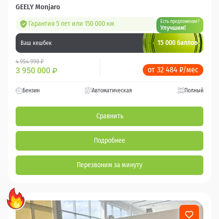
GEELY Monjaro
Есть предложение?
Гарантия 5 лет или 150 000 км
Улучшим!
15 000 баллов
Ваш кешбек
4 954 990 ₽
от 32 484 ₽/мес
3 950 000
₽
Бензин
Автоматическая
Полный
Сравнить
Подробнее
Перезвоним за минуту