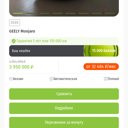
2026
GEELY Monjaro
Гарантия 5 лет или 150 000 км
15 000 баллов
Ваш кешбек
4 954 990 ₽
от 32 484 ₽/мес
3 950 000
₽
Бензин
Автоматическая
Полный
Сравнить
Подробнее
Перезвоним за минуту