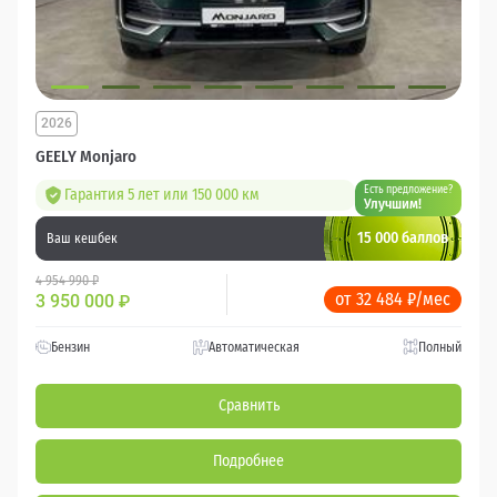
2026
GEELY Monjaro
Есть предложение?
Гарантия 5 лет или 150 000 км
Улучшим!
15 000 баллов
Ваш кешбек
4 954 990 ₽
от 32 484 ₽/мес
3 950 000
₽
Бензин
Автоматическая
Полный
Сравнить
Подробнее