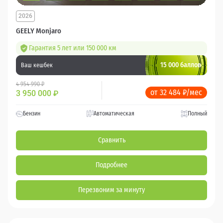
2026
GEELY Monjaro
Гарантия 5 лет или 150 000 км
15 000 баллов
Ваш кешбек
4 954 990 ₽
от 32 484 ₽/мес
3 950 000
₽
Бензин
Автоматическая
Полный
Сравнить
Подробнее
Перезвоним за минуту