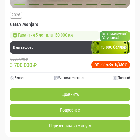
2026
GEELY Monjaro
Есть предложение?
Гарантия 5 лет или 150 000 км
Улучшим!
15 000 баллов
Ваш кешбек
4 599 990 ₽
от 32 484 ₽/мес
3 700 000
₽
Бензин
Автоматическая
Полный
Сравнить
Подробнее
Перезвоним за минуту