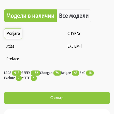
Модели в наличии
Все модели
Monjaro
CITYRAY
Atlas
EX5 EM-i
Preface
LADA
918
GEELY
152
Changan
74
Belgee
43
ВИС
16
Evolute
7
XCITE
5
Фильтр