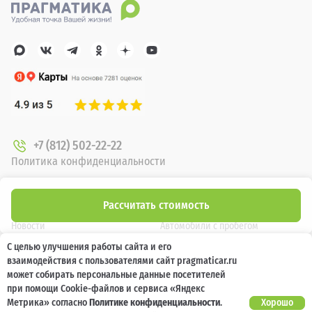
+7 (812) 502-22-22
Политика конфиденциальности
О компании
Новые автомобили
Рассчитать стоимость
Новости
Автомобили с пробегом
С целью улучшения работы сайта и его
Отзывы клиентов
Выкуп
взаимодействия с пользователями сайт pragmaticar.ru
Наша команда
Акции
может собирать персональные данные посетителей
при помощи Cookie-файлов и сервиса «Яндекс
Карьера
Кузовной ремонт
Метрика» согласно
Политике конфиденциальности
.
Хорошо