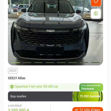
2025
GEELY Atlas
Есть предложение?
Гарантия 5 лет или 150 000 км
Улучшим!
15 000 баллов
Ваш кешбек
4 119 990 ₽
от 32 484 ₽/мес
3 599 990
₽