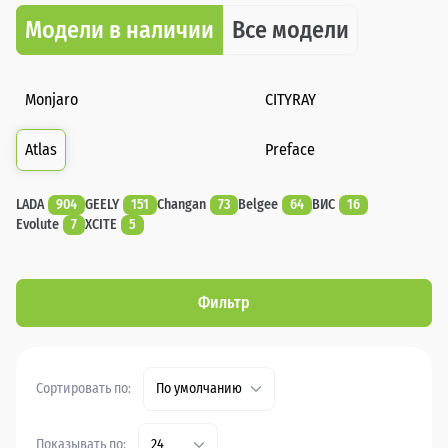
Модели в наличии
Все модели
Monjaro
CITYRAY
Atlas
Preface
LADA
904
GEELY
151
Changan
73
Belgee
64
ВИС
16
Evolute
7
XCITE
5
Фильтр
Сортировать по:
По умолчанию
Показывать по:
24