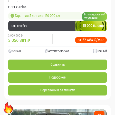
GEELY Atlas
Есть предложение?
Гарантия 5 лет или 150 000 км
Улучшим!
15 000 баллов
Ваш кешбек
3 909 990 ₽
от 32 484 ₽/мес
3 056 381
₽
Бензин
Автоматическая
Полный
Сравнить
Подробнее
Перезвоним за минуту