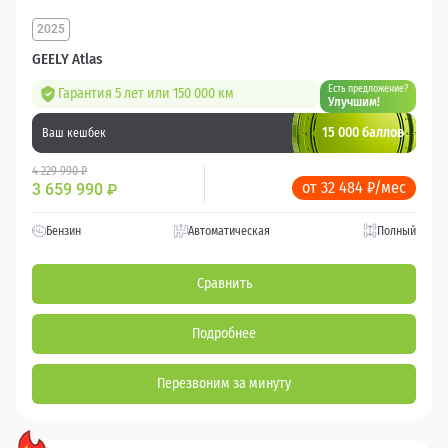
2025
GEELY Atlas
Есть предложение?
Гарантия 5 лет или 150 000 км
Улучшим!
15 000 баллов
Ваш кешбек
4 229 990 ₽
от 32 484 ₽/мес
3 659 990
₽
Бензин
Автоматическая
Полный
Сравнить
Подробнее
Перезвоним за минуту