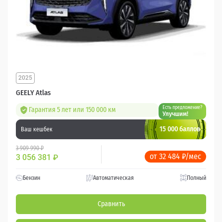
2025
GEELY Atlas
Есть предложение?
Гарантия 5 лет или 150 000 км
Улучшим!
15 000 баллов
Ваш кешбек
3 909 990 ₽
от 32 484 ₽/мес
3 056 381
₽
Бензин
Автоматическая
Полный
Сравнить