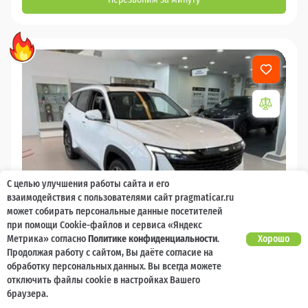
С целью улучшения работы сайта и его
взаимодействия с пользователями сайт pragmaticar.ru
может собирать персональные данные посетителей
при помощи Cookie-файлов и сервиса «Яндекс
Метрика» согласно
Политике конфиденциальности
.
Хорошо
Продолжая работу с сайтом, Вы даёте согласие на
2026
обработку персональных данных. Вы всегда можете
отключить файлы cookie в настройках Вашего
GEELY Atlas
браузера.
Есть предложение?
Гарантия 5 лет или 150 000 км