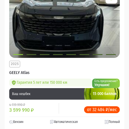
2025
GEELY Atlas
Есть предложение?
Гарантия 5 лет или 150 000 км
Улучшим!
15 000 баллов
Ваш кешбек
4 119 990 ₽
от 32 484 ₽/мес
3 599 990
₽
Бензин
Автоматическая
Полный