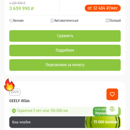
4 229 990 ₽
от 32 484 ₽/мес
3 659 990
₽
Бензин
Автоматическая
Полный
Сравнить
Подробнее
Перезвоним за минуту
2025
GEELY Atlas
Есть предложение?
Гарантия 5 лет или 150 000 км
Улучшим!
15 000 баллов
Ваш кешбек