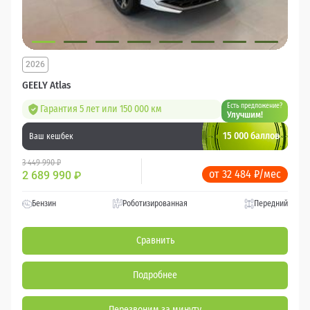
2026
GEELY Atlas
Есть предложение?
Гарантия 5 лет или 150 000 км
Улучшим!
15 000 баллов
Ваш кешбек
3 449 990 ₽
от 32 484 ₽/мес
2 689 990
₽
Бензин
Роботизированная
Передний
Сравнить
Подробнее
Перезвоним за минуту