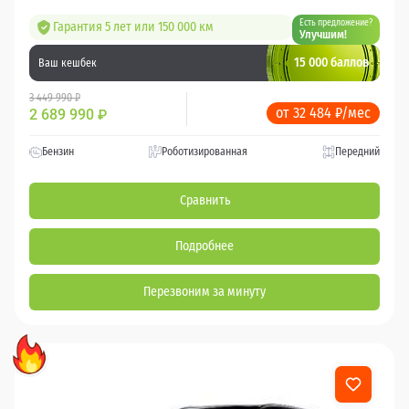
Есть предложение?
Гарантия 5 лет или 150 000 км
Улучшим!
15 000 баллов
Ваш кешбек
3 449 990 ₽
от 32 484 ₽/мес
2 689 990
₽
Бензин
Роботизированная
Передний
Сравнить
Подробнее
Перезвоним за минуту