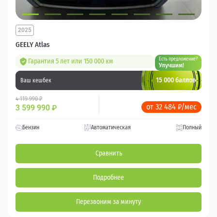
2025
GEELY Atlas
Есть предложение?
Гарантия 5 лет или 150 000 км
Улучшим!
15 000 баллов
Ваш кешбек
4 119 990 ₽
от 32 484 ₽/мес
3 599 990
₽
Бензин
Автоматическая
Полный
Сравнить
Подробнее
Перезвоним за минуту