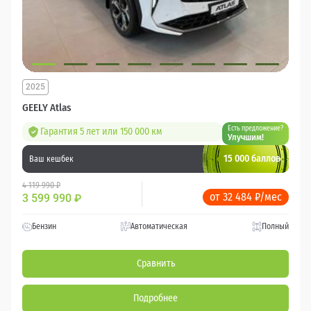
2025
GEELY Atlas
Есть предложение?
Гарантия 5 лет или 150 000 км
Улучшим!
15 000 баллов
Ваш кешбек
4 119 990 ₽
от 32 484 ₽/мес
3 599 990
₽
Бензин
Автоматическая
Полный
Сравнить
Подробнее