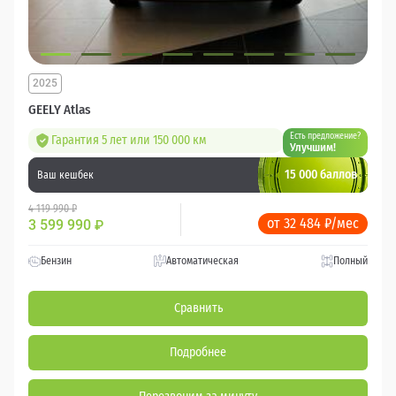
2025
GEELY Atlas
Есть предложение?
Гарантия 5 лет или 150 000 км
Улучшим!
15 000 баллов
Ваш кешбек
4 119 990 ₽
от 32 484 ₽/мес
3 599 990
₽
Бензин
Автоматическая
Полный
Сравнить
Подробнее