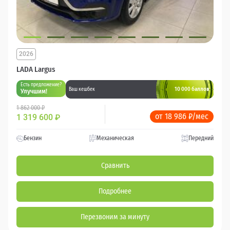
2026
LADA Largus
Есть предложение?
10 000 баллов
Ваш кешбек
Улучшим!
1 862 000 ₽
от 18 986 ₽/мес
1 319 600
₽
Бензин
Механическая
Передний
Сравнить
Подробнее
Перезвоним за минуту