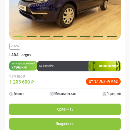
2026
LADA Largus
Есть предложение?
10 000 баллов
Ваш кешбек
Улучшим!
1 677 000 ₽
от 17 262 ₽/мес
1 205 600
₽
Бензин
Механическая
Передний
Сравнить
Подробнее