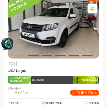
2026
LADA Largus
Есть предложение?
10 000 баллов
Ваш кешбек
Улучшим!
1 576 080 ₽
от 14 544 ₽/мес
1 115 080
₽
Бензин
Механическая
Передний