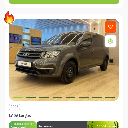
2026
LADA Largus
Есть предложение?
10 000 баллов
Ваш кешбек
Улучшим!