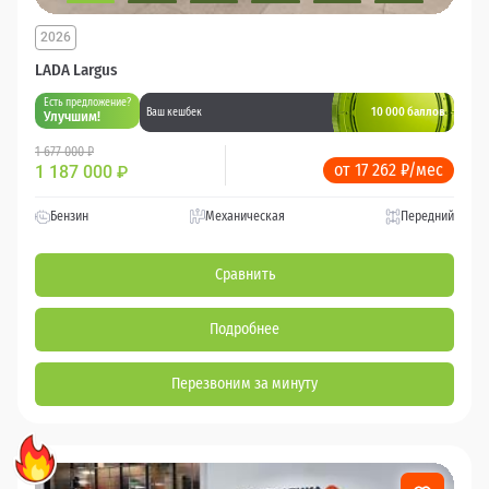
2026
LADA Largus
Есть предложение?
10 000 баллов
Ваш кешбек
Улучшим!
1 677 000 ₽
от 17 262 ₽/мес
1 187 000
₽
Бензин
Механическая
Передний
Сравнить
Подробнее
Перезвоним за минуту