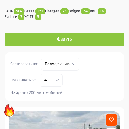
LADA
904
GEELY
151
Changan
73
Belgee
64
ВИС
16
Evolute
7
XCITE
5
Фильтр
Сортировать по:
По умолчанию
Показывать по:
24
Найдено 200 автомобилей