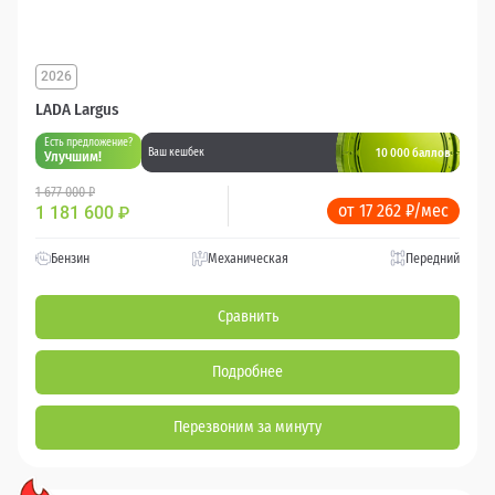
2026
LADA Largus
Есть предложение?
10 000 баллов
Ваш кешбек
Улучшим!
1 677 000 ₽
от 17 262 ₽/мес
1 181 600
₽
Бензин
Механическая
Передний
Сравнить
Подробнее
Перезвоним за минуту