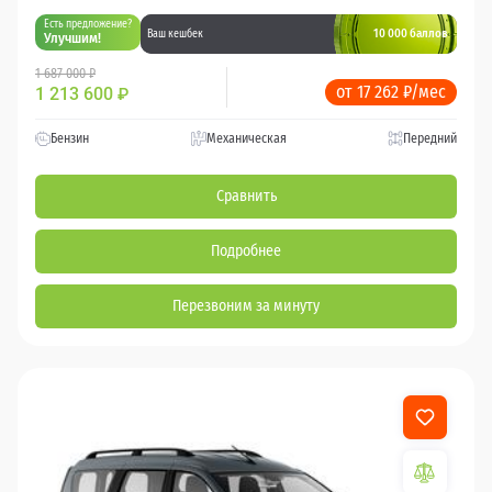
Есть предложение?
10 000 баллов
Ваш кешбек
Улучшим!
1 687 000 ₽
от 17 262 ₽/мес
1 213 600
₽
Бензин
Механическая
Передний
Сравнить
Подробнее
Перезвоним за минуту