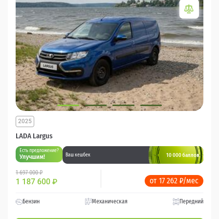
2025
LADA Largus
Есть предложение?
10 000 баллов
Ваш кешбек
Улучшим!
1 697 000 ₽
от 17 262 ₽/мес
1 187 600
₽
Бензин
Механическая
Передний