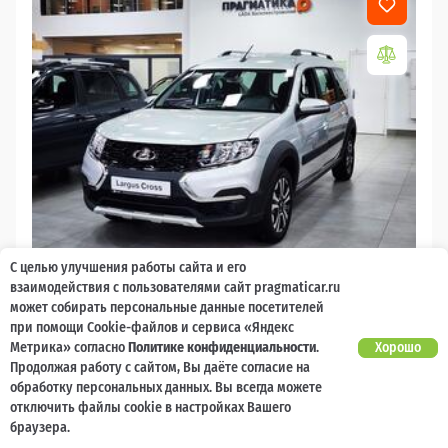
С целью улучшения работы сайта и его
2026
взаимодействия с пользователями сайт pragmaticar.ru
может собирать персональные данные посетителей
LADA Largus
при помощи Cookie-файлов и сервиса «Яндекс
Есть предложение?
Метрика» согласно
Политике конфиденциальности
.
Хорошо
10 000 баллов
Ваш кешбек
Улучшим!
Продолжая работу с сайтом, Вы даёте согласие на
обработку персональных данных. Вы всегда можете
2 017 000 ₽
от 21 729 ₽/мес
1 477 600
отключить файлы cookie в настройках Вашего
₽
браузера.