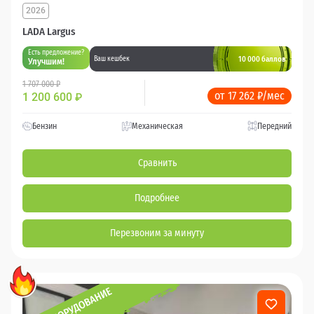
2026
LADA Largus
Есть предложение?
10 000 баллов
Ваш кешбек
Улучшим!
1 707 000 ₽
от 17 262 ₽/мес
1 200 600
₽
Бензин
Механическая
Передний
Сравнить
Подробнее
Перезвоним за минуту