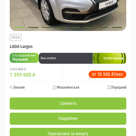
2026
LADA Largus
Есть предложение?
10 000 баллов
Ваш кешбек
Улучшим!
1 912 000 ₽
от 18 986 ₽/мес
1 393 600
₽
Бензин
Механическая
Передний
Сравнить
Подробнее
Перезвоним за минуту