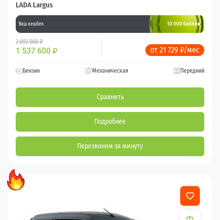
LADA Largus
10 000 баллов
Ваш кешбек
2 092 000 ₽
от 21 729 ₽/мес
1 537 600
₽
Бензин
Механическая
Передний
Сравнить
Подробнее
Перезвоним за минуту