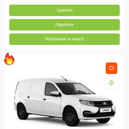
Сравнить
Подробнее
Перезвоним за минуту