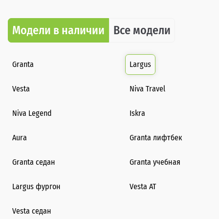
Модели в наличии
Все модели
Granta
Largus
Vesta
Niva Travel
Niva Legend
Iskra
Aura
Granta лифтбек
Granta седан
Granta учебная
Largus фургон
Vesta AT
Vesta седан