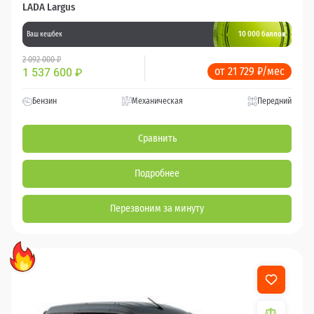
LADA Largus
10 000 баллов
Ваш кешбек
2 092 000 ₽
от 21 729 ₽/мес
1 537 600
₽
Бензин
Механическая
Передний
Сравнить
Подробнее
Перезвоним за минуту