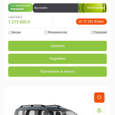
Есть предложение?
10 000 баллов
Ваш кешбек
Улучшим!
1 687 000 ₽
от 17 262 ₽/мес
1 213 600
₽
Бензин
Механическая
Передний
Сравнить
Подробнее
Перезвоним за минуту