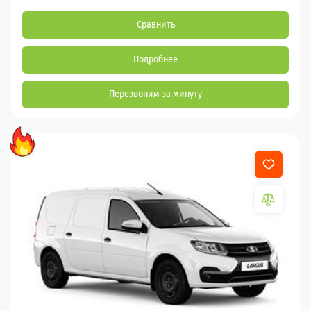
Сравнить
Подробнее
Перезвоним за минуту