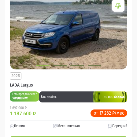
2025
LADA Largus
Есть предложение?
10 000 баллов
Ваш кешбек
Улучшим!
1 697 000 ₽
от 17 262 ₽/мес
1 187 600
₽
Бензин
Механическая
Передний