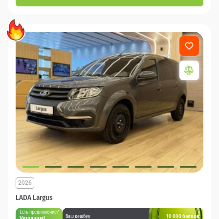
2026
LADA Largus
Есть предложение?
10 000 баллов
Ваш кешбек
Улучшим!