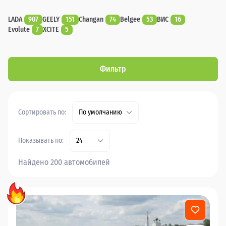
LADA
907
GEELY
151
Changan
74
Belgee
53
ВИС
16
Evolute
7
XCITE
5
Фильтр
Сортировать по:
По умолчанию
Показывать по:
24
Найдено 200 автомобилей