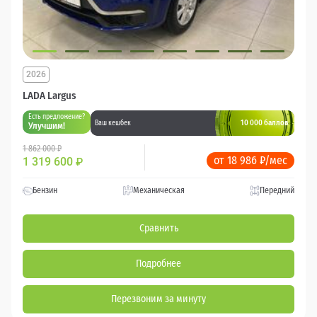
2026
LADA Largus
Есть предложение?
10 000 баллов
Ваш кешбек
Улучшим!
1 862 000 ₽
от 18 986 ₽/мес
1 319 600
₽
Бензин
Механическая
Передний
Сравнить
Подробнее
Перезвоним за минуту