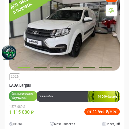
2026
LADA Largus
Есть предложение?
10 000 баллов
Ваш кешбек
Улучшим!
1 576 080 ₽
от 14 544 ₽/мес
1 115 080
₽
Бензин
Механическая
Передний