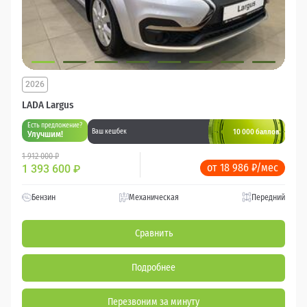
2026
LADA Largus
Есть предложение?
10 000 баллов
Ваш кешбек
Улучшим!
1 912 000 ₽
от 18 986 ₽/мес
1 393 600
₽
Бензин
Механическая
Передний
Сравнить
Подробнее
Перезвоним за минуту