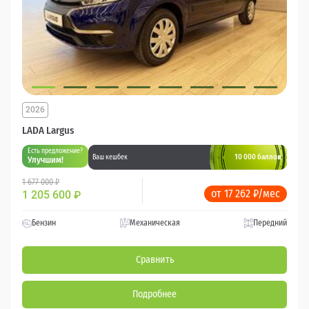
2026
LADA Largus
Есть предложение?
10 000 баллов
Ваш кешбек
Улучшим!
1 677 000 ₽
от 17 262 ₽/мес
1 205 600
₽
Бензин
Механическая
Передний
Сравнить
Подробнее