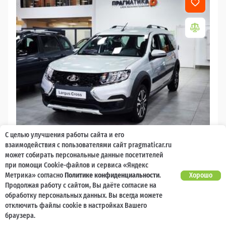
С целью улучшения работы сайта и его
2026
взаимодействия с пользователями сайт pragmaticar.ru
может собирать персональные данные посетителей
LADA Largus
при помощи Cookie-файлов и сервиса «Яндекс
Есть предложение?
Метрика» согласно
Политике конфиденциальности
.
Хорошо
10 000 баллов
Ваш кешбек
Улучшим!
Продолжая работу с сайтом, Вы даёте согласие на
обработку персональных данных. Вы всегда можете
2 017 000 ₽
от 21 729 ₽/мес
1 477 600
отключить файлы cookie в настройках Вашего
₽
браузера.