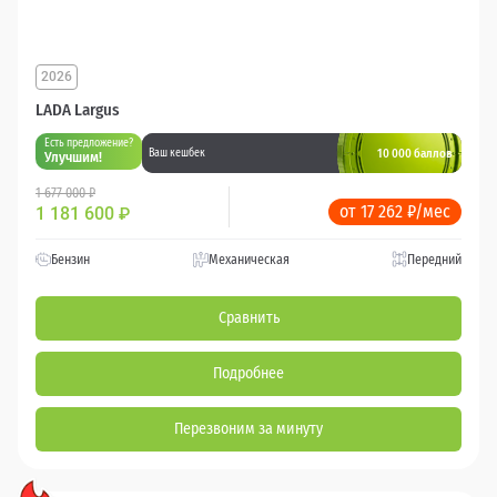
2026
LADA Largus
Есть предложение?
10 000 баллов
Ваш кешбек
Улучшим!
1 677 000 ₽
от 17 262 ₽/мес
1 181 600
₽
Бензин
Механическая
Передний
Сравнить
Подробнее
Перезвоним за минуту