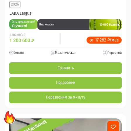
2026
LADA Largus
Есть предложение?
10 000 баллов
Ваш кешбек
Улучшим!
1 707 000 ₽
от 17 262 ₽/мес
1 200 600
₽
Бензин
Механическая
Передний
Сравнить
Подробнее
Перезвоним за минуту