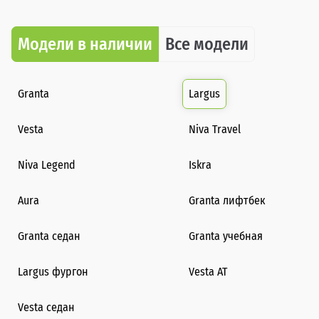
Модели в наличии
Все модели
Granta
Largus
Vesta
Niva Travel
Niva Legend
Iskra
Aura
Granta лифтбек
Granta седан
Granta учебная
Largus фургон
Vesta AT
Vesta седан