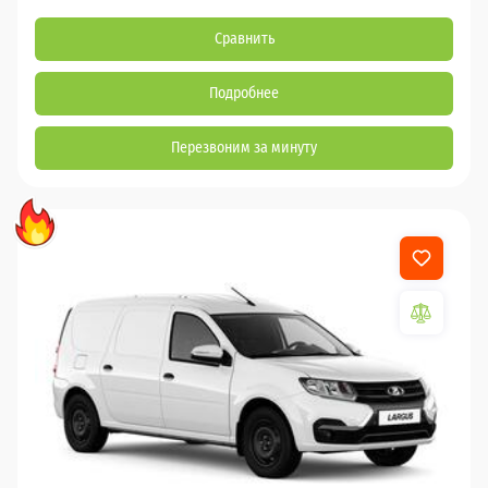
Сравнить
Подробнее
Перезвоним за минуту