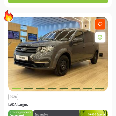
2026
LADA Largus
Есть предложение?
10 000 баллов
Ваш кешбек
Улучшим!