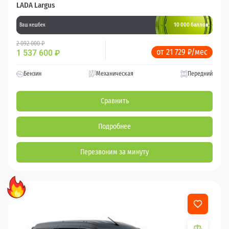
LADA Largus
10 000 баллов
Ваш кешбек
2 092 000 ₽
от 21 729 ₽/мес
1 537 600
₽
Бензин
Механическая
Передний
Сравнить
Подробнее
Перезвоним за минуту