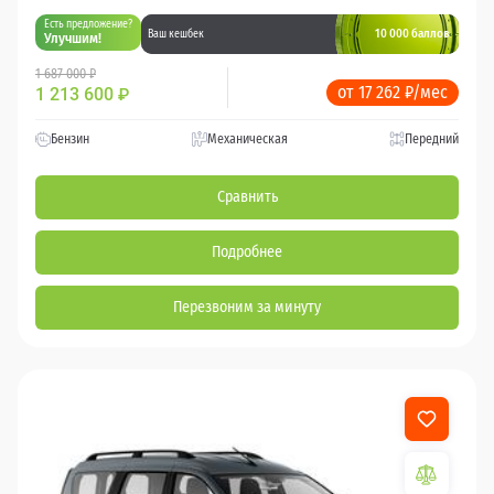
Есть предложение?
10 000 баллов
Ваш кешбек
Улучшим!
1 687 000 ₽
от 17 262 ₽/мес
1 213 600
₽
Бензин
Механическая
Передний
Сравнить
Подробнее
Перезвоним за минуту