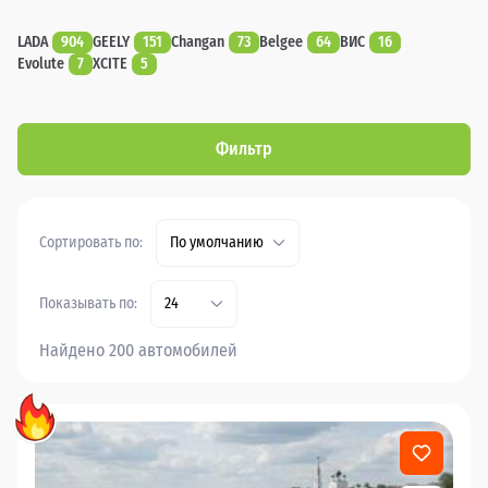
LADA
904
GEELY
151
Changan
73
Belgee
64
ВИС
16
Evolute
7
XCITE
5
Фильтр
Сортировать по:
По умолчанию
Показывать по:
24
Найдено 200 автомобилей