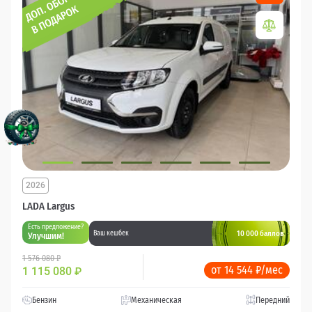
2026
LADA Largus
Есть предложение?
10 000 баллов
Ваш кешбек
Улучшим!
1 576 080 ₽
от 14 544 ₽/мес
1 115 080
₽
Бензин
Механическая
Передний