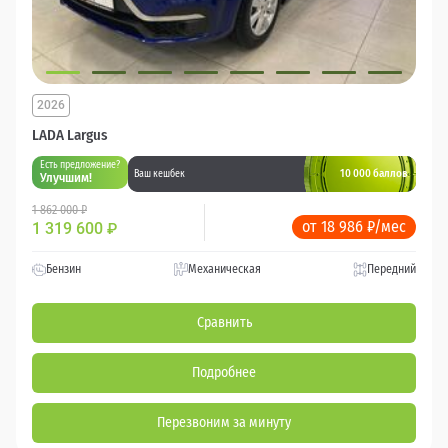
2026
LADA Largus
Есть предложение?
10 000 баллов
Ваш кешбек
Улучшим!
1 862 000 ₽
от 18 986 ₽/мес
1 319 600
₽
Бензин
Механическая
Передний
Сравнить
Подробнее
Перезвоним за минуту