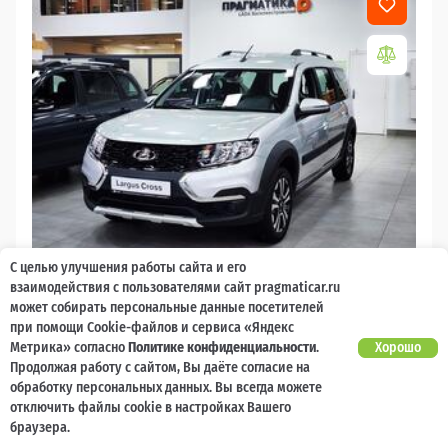
С целью улучшения работы сайта и его
2026
взаимодействия с пользователями сайт pragmaticar.ru
может собирать персональные данные посетителей
LADA Largus
при помощи Cookie-файлов и сервиса «Яндекс
Есть предложение?
Метрика» согласно
Политике конфиденциальности
.
Хорошо
10 000 баллов
Ваш кешбек
Улучшим!
Продолжая работу с сайтом, Вы даёте согласие на
обработку персональных данных. Вы всегда можете
2 017 000 ₽
от 21 729 ₽/мес
1 477 600
отключить файлы cookie в настройках Вашего
₽
браузера.