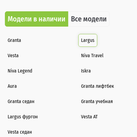
Модели в наличии
Все модели
Granta
Largus
Vesta
Niva Travel
Niva Legend
Iskra
Aura
Granta лифтбек
Granta седан
Granta учебная
Largus фургон
Vesta AT
Vesta седан