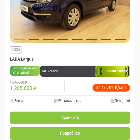
2026
LADA Largus
Есть предложение?
10 000 баллов
Ваш кешбек
Улучшим!
1 677 000 ₽
от 17 262 ₽/мес
1 205 600
₽
Бензин
Механическая
Передний
Сравнить
Подробнее