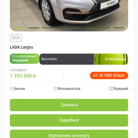
2026
LADA Largus
Есть предложение?
10 000 баллов
Ваш кешбек
Улучшим!
1 912 000 ₽
от 18 986 ₽/мес
1 393 600
₽
Бензин
Механическая
Передний
Сравнить
Подробнее
Перезвоним за минуту