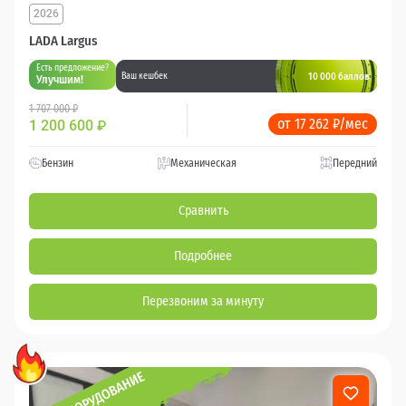
2026
LADA Largus
Есть предложение?
10 000 баллов
Ваш кешбек
Улучшим!
1 707 000 ₽
от 17 262 ₽/мес
1 200 600
₽
Бензин
Механическая
Передний
Сравнить
Подробнее
Перезвоним за минуту