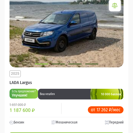
2025
LADA Largus
Есть предложение?
10 000 баллов
Ваш кешбек
Улучшим!
1 697 000 ₽
от 17 262 ₽/мес
1 187 600
₽
Бензин
Механическая
Передний