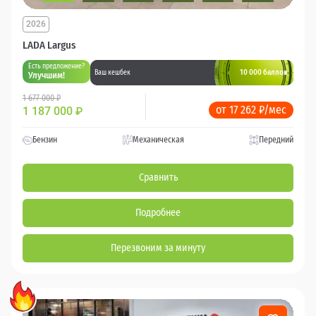
2026
LADA Largus
Есть предложение?
10 000 баллов
Ваш кешбек
Улучшим!
1 677 000 ₽
от 17 262 ₽/мес
1 187 000
₽
Бензин
Механическая
Передний
Сравнить
Подробнее
Перезвоним за минуту