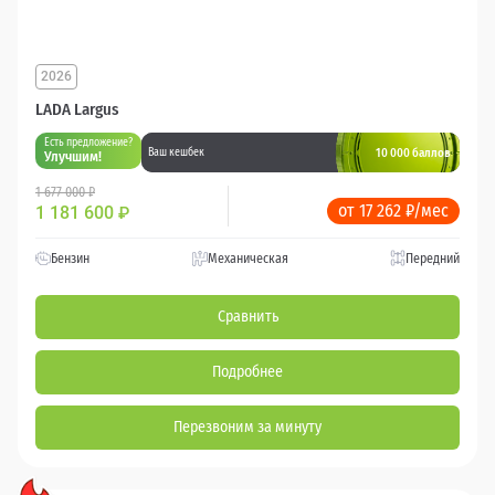
2026
LADA Largus
Есть предложение?
10 000 баллов
Ваш кешбек
Улучшим!
1 677 000 ₽
от 17 262 ₽/мес
1 181 600
₽
Бензин
Механическая
Передний
Сравнить
Подробнее
Перезвоним за минуту