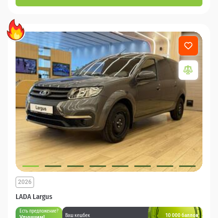
2026
LADA Largus
Есть предложение?
10 000 баллов
Ваш кешбек
Улучшим!