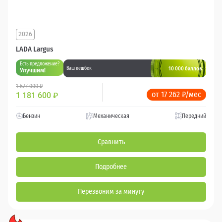
2026
LADA Largus
Есть предложение?
10 000 баллов
Ваш кешбек
Улучшим!
1 677 000 ₽
от 17 262 ₽/мес
1 181 600
₽
Бензин
Механическая
Передний
Сравнить
Подробнее
Перезвоним за минуту