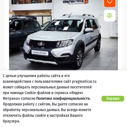
С целью улучшения работы сайта и его
2026
взаимодействия с пользователями сайт pragmaticar.ru
может собирать персональные данные посетителей
LADA Largus
при помощи Cookie-файлов и сервиса «Яндекс
Есть предложение?
Метрика» согласно
Политике конфиденциальности
.
Хорошо
10 000 баллов
Ваш кешбек
Улучшим!
Продолжая работу с сайтом, Вы даёте согласие на
обработку персональных данных. Вы всегда можете
2 017 000 ₽
от 21 729 ₽/мес
1 477 600
отключить файлы cookie в настройках Вашего
₽
браузера.