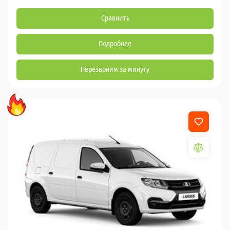
Сравнить
Подробнее
Перезвоним за минуту