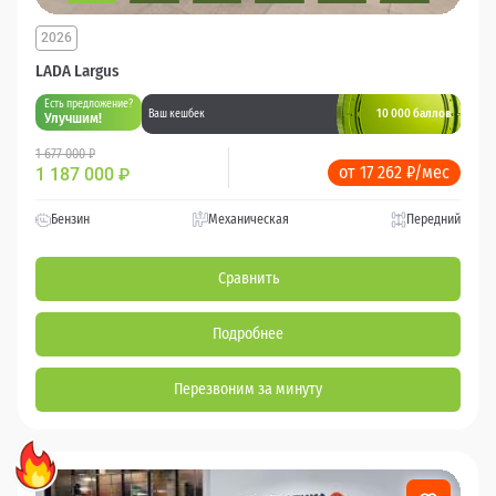
2026
LADA Largus
Есть предложение?
10 000 баллов
Ваш кешбек
Улучшим!
1 677 000 ₽
от 17 262 ₽/мес
1 187 000
₽
Бензин
Механическая
Передний
Сравнить
Подробнее
Перезвоним за минуту