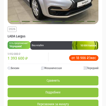
2026
LADA Largus
Есть предложение?
10 000 баллов
Ваш кешбек
Улучшим!
1 912 000 ₽
от 18 986 ₽/мес
1 393 600
₽
Бензин
Механическая
Передний
Сравнить
Подробнее
Перезвоним за минуту