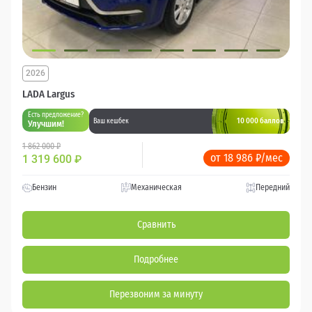
2026
LADA Largus
Есть предложение?
10 000 баллов
Ваш кешбек
Улучшим!
1 862 000 ₽
от 18 986 ₽/мес
1 319 600
₽
Бензин
Механическая
Передний
Сравнить
Подробнее
Перезвоним за минуту