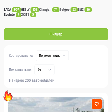
LADA
907
GEELY
151
Changan
74
Belgee
53
ВИС
16
Evolute
7
XCITE
5
Фильтр
Сортировать по:
По умолчанию
Показывать по:
24
Найдено 200 автомобилей