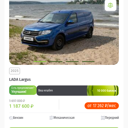
2025
LADA Largus
Есть предложение?
10 000 баллов
Ваш кешбек
Улучшим!
1 697 000 ₽
от 17 262 ₽/мес
1 187 600
₽
Бензин
Механическая
Передний