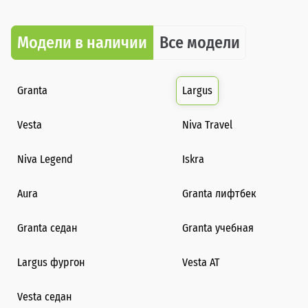
Модели в наличии
Все модели
Granta
Largus
Vesta
Niva Travel
Niva Legend
Iskra
Aura
Granta лифтбек
Granta седан
Granta учебная
Largus фургон
Vesta AT
Vesta седан