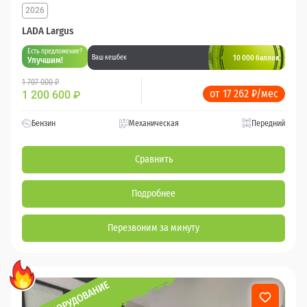
2026
LADA Largus
Есть предложение?
10 000 баллов
Ваш кешбек
Улучшим!
1 707 000 ₽
от 17 262 ₽/мес
1 200 600
₽
Бензин
Механическая
Передний
Сравнить
Подробнее
Перезвоним за минуту