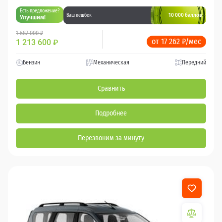
Есть предложение?
10 000 баллов
Ваш кешбек
Улучшим!
1 687 000 ₽
от 17 262 ₽/мес
1 213 600
₽
Бензин
Механическая
Передний
Сравнить
Подробнее
Перезвоним за минуту