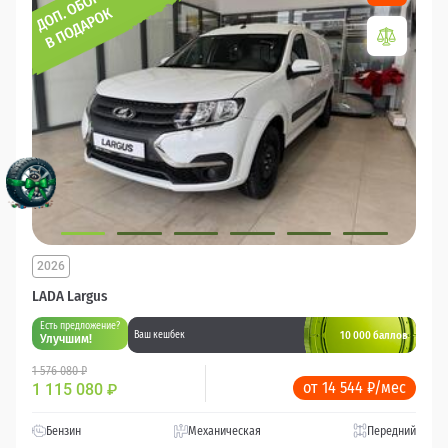
2026
LADA Largus
Есть предложение?
10 000 баллов
Ваш кешбек
Улучшим!
1 576 080 ₽
от 14 544 ₽/мес
1 115 080
₽
Бензин
Механическая
Передний