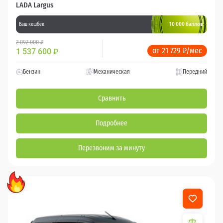
LADA Largus
10 000 баллов
Ваш кешбек
2 092 000 ₽
от 21 729 ₽/мес
1 537 600
₽
Бензин
Механическая
Передний
Сравнить
Подробнее
Перезвоним за минуту