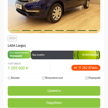
2026
LADA Largus
Есть предложение?
10 000 баллов
Ваш кешбек
Улучшим!
1 677 000 ₽
от 17 262 ₽/мес
1 205 600
₽
Бензин
Механическая
Передний
Сравнить
Подробнее