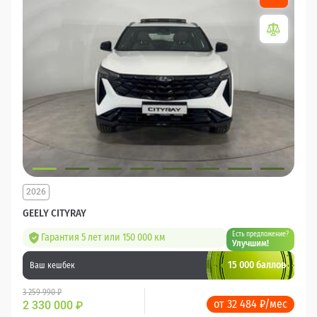
2026
GEELY CITYRAY
Есть предложение?
Гарантия 5 лет или 150 000 км
Улучшим!
15 000 баллов
Ваш кешбек
3 259 990 ₽
от 32 484 ₽/мес
2 330 000
₽