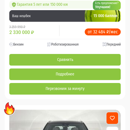
Есть предложение?
Гарантия 5 лет или 150 000 км
Улучшим!
15 000 баллов
Ваш кешбек
3 259 990 ₽
от 32 484 ₽/мес
2 330 000
₽
Бензин
Роботизированная
Передний
Сравнить
Подробнее
Перезвоним за минуту