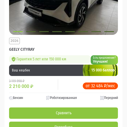
2026
GEELY CITYRAY
Есть предложение?
Гарантия 5 лет или 150 000 км
Улучшим!
15 000 баллов
Ваш кешбек
3 119 990 ₽
от 32 484 ₽/мес
2 210 000
₽
Бензин
Роботизированная
Передний
Сравнить