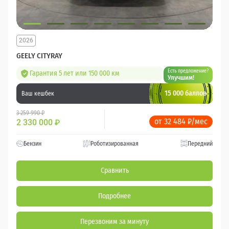
2026
GEELY CITYRAY
Есть предложение?
Гарантия 5 лет или 150 000 км
Улучшим!
15 000 баллов
Ваш кешбек
3 259 990 ₽
от 32 484 ₽/мес
2 330 000
₽
Бензин
Роботизированная
Передний
Сравнить
Подробнее
Перезвоним за минуту