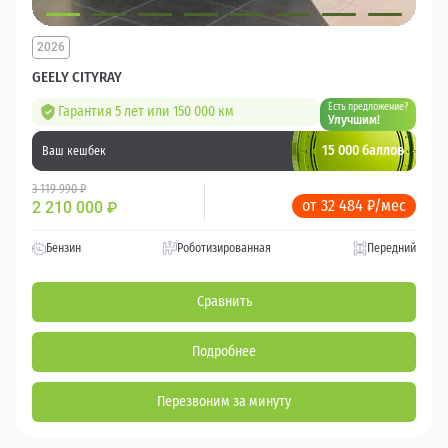
2026
GEELY CITYRAY
Есть предложение?
Гарантия 5 лет или 150 000 км
Улучшим!
15 000 баллов
Ваш кешбек
3 119 990 ₽
от 32 484 ₽/мес
2 210 000
₽
Бензин
Роботизированная
Передний
Сравнить
Подробнее
Перезвоним за минуту