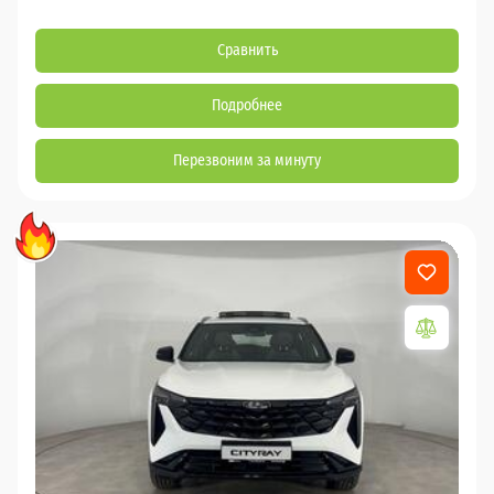
Сравнить
Подробнее
Перезвоним за минуту