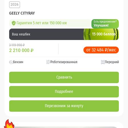
2026
GEELY CITYRAY
Есть предложение?
Гарантия 5 лет или 150 000 км
Улучшим!
15 000 баллов
Ваш кешбек
3 119 990 ₽
от 32 484 ₽/мес
2 210 000
₽
Бензин
Роботизированная
Передний
Сравнить
Подробнее
Перезвоним за минуту