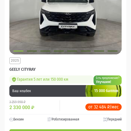
2025
GEELY CITYRAY
Есть предложение?
Гарантия 5 лет или 150 000 км
Улучшим!
15 000 баллов
Ваш кешбек
3 259 990 ₽
от 32 484 ₽/мес
2 330 000
₽
Бензин
Роботизированная
Передний