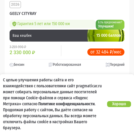
2026
GEELY CITYRAY
Есть предложение?
Гарантия 5 лет или 150 000 км
Улучшим!
15 000 баллов
Ваш кешбек
3 259 990 ₽
от 32 484 ₽/мес
2 330 000
₽
Бензин
Роботизированная
Передний
С целью улучшения работы сайта и его
Сравнить
взаимодействия с пользователями сайт pragmaticar.ru
может собирать персональные данные посетителей
Подробнее
при помощи Cookie-файлов и сервиса «Яндекс
Метрика» согласно
Политике конфиденциальности
.
Хорошо
Продолжая работу с сайтом, Вы даёте согласие на
Перезвоним за минуту
обработку персональных данных. Вы всегда можете
отключить файлы cookie в настройках Вашего
браузера.