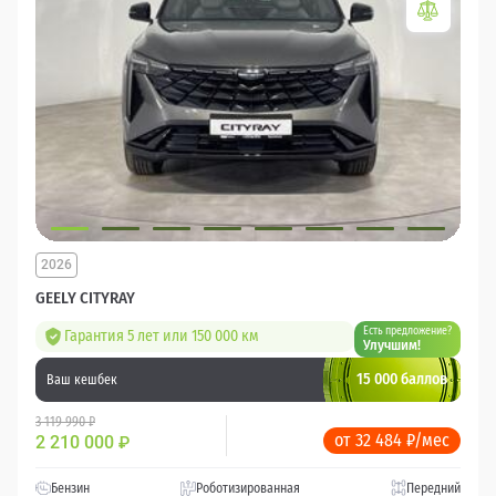
2026
GEELY CITYRAY
Есть предложение?
Гарантия 5 лет или 150 000 км
Улучшим!
15 000 баллов
Ваш кешбек
3 119 990 ₽
от 32 484 ₽/мес
2 210 000
₽
Бензин
Роботизированная
Передний