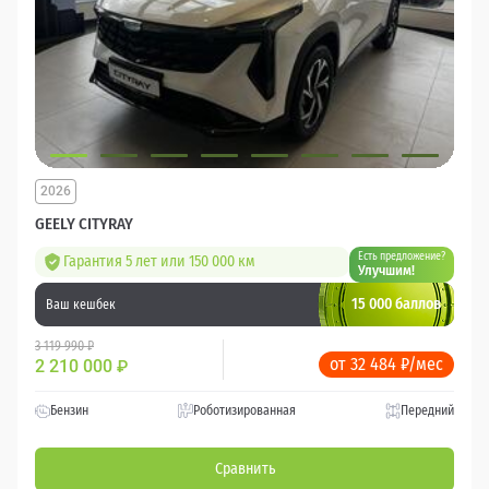
2026
GEELY CITYRAY
Есть предложение?
Гарантия 5 лет или 150 000 км
Улучшим!
15 000 баллов
Ваш кешбек
3 119 990 ₽
от 32 484 ₽/мес
2 210 000
₽
Бензин
Роботизированная
Передний
Сравнить