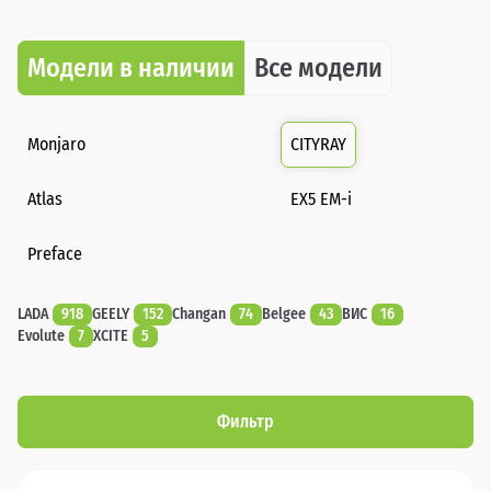
Модели в наличии
Все модели
Monjaro
CITYRAY
Atlas
EX5 EM-i
Preface
LADA
918
GEELY
152
Changan
74
Belgee
43
ВИС
16
Evolute
7
XCITE
5
Фильтр