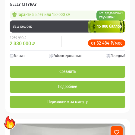
GEELY CITYRAY
Есть предложение?
Гарантия 5 лет или 150 000 км
Улучшим!
15 000 баллов
Ваш кешбек
3 259 990 ₽
от 32 484 ₽/мес
2 330 000
₽
Бензин
Роботизированная
Передний
Сравнить
Подробнее
Перезвоним за минуту