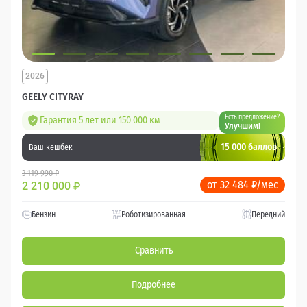
2026
GEELY CITYRAY
Есть предложение?
Гарантия 5 лет или 150 000 км
Улучшим!
15 000 баллов
Ваш кешбек
3 119 990 ₽
от 32 484 ₽/мес
2 210 000
₽
Бензин
Роботизированная
Передний
Сравнить
Подробнее