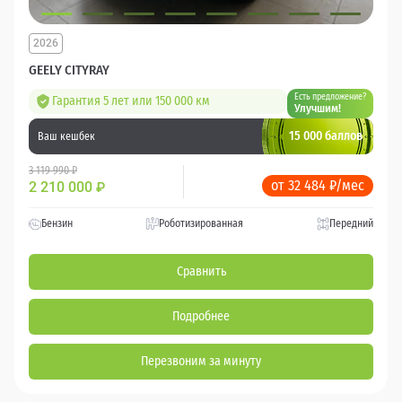
2026
GEELY CITYRAY
Есть предложение?
Гарантия 5 лет или 150 000 км
Улучшим!
15 000 баллов
Ваш кешбек
3 119 990 ₽
от 32 484 ₽/мес
2 210 000
₽
Бензин
Роботизированная
Передний
Сравнить
Подробнее
Перезвоним за минуту