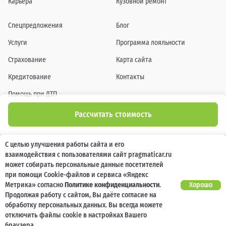
Карьера
Кузовной ремонт
Спецпредложения
Блог
Услуги
Программа лояльности
Страхование
Карта сайта
Кредитование
Контакты
Помощь при ДТП
Рассчитать стоимость
Информация о технических характеристиках, составе комплектаций, цветовой
С целью улучшения работы сайта и его
гамме и стоимости автомобилей, а также действующих акциях, сроках и условиях
взаимодействия с пользователями сайт pragmaticar.ru
их проведения, указанных на сайте www.pragmaticar.ru, носит информационный
характер и ни при каких условиях не является публичной офертой,
может собирать персональные данные посетителей
определяемой положениями пунктом 2 статьи 437 Гражданского кодекса
при помощи Cookie-файлов и сервиса «Яндекс
Российской Федерации. Для получения подробной информации обращайтесь к
специалистам нашей компании.
Метрика» согласно
Политике конфиденциальности
.
Хорошо
Продолжая работу с сайтом, Вы даёте согласие на
© ПРАГМАТИКА, 2026
обработку персональных данных. Вы всегда можете
отключить файлы cookie в настройках Вашего
браузера.