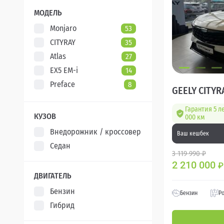
XCITE
5
МОДЕЛЬ
Monjaro
53
CITYRAY
35
Atlas
27
EX5 EM-i
14
Preface
8
GEELY CITYR
Гарантия 5 л
КУЗОВ
000 км
Внедорожник / кроссовер
Ваш кешбек
Седан
3 119 990 ₽
2 210 000
₽
ДВИГАТЕЛЬ
Бензин
Бензин
Р
Гибрид