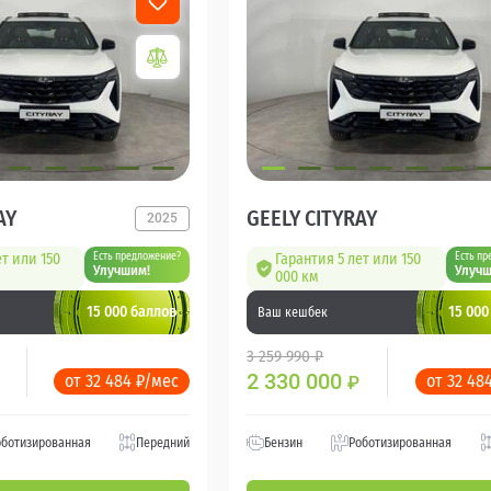
AY
GEELY CITYRAY
2025
ет или 150
Есть предложение?
Гарантия 5 лет или 150
Есть пр
Улучшим!
Улучш
000 км
15 000 баллов
15 000
Ваш кешбек
3 259 990 ₽
2 330 000
от 32 484 ₽/мес
от 32 48
₽
оботизированная
Передний
Бензин
Роботизированная