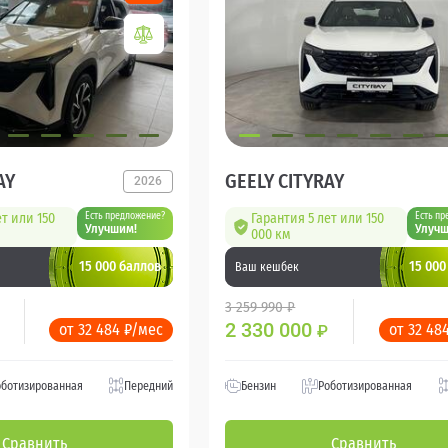
AY
GEELY CITYRAY
2026
ет или 150
Есть предложение?
Гарантия 5 лет или 150
Есть пр
Улучшим!
Улучш
000 км
15 000 баллов
15 000
Ваш кешбек
3 259 990 ₽
2 330 000
от 32 484 ₽/мес
от 32 48
₽
оботизированная
Передний
Бензин
Роботизированная
Сравнить
Сравнить