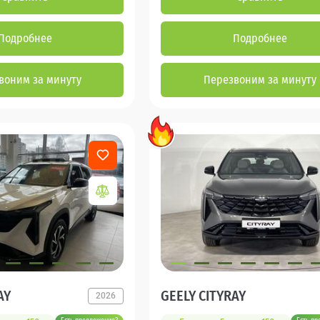
Подробнее
Подробнее
воним за минуту
Перезвоним за минуту
AY
GEELY CITYRAY
2026