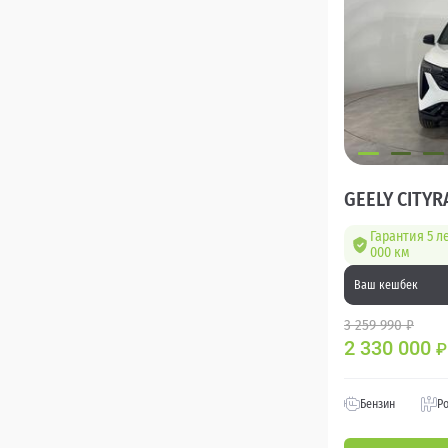
GEELY CITYR
Гарантия 5 л
000 км
Ваш кешбек
3 259 990 ₽
2 330 000
₽
Бензин
Р