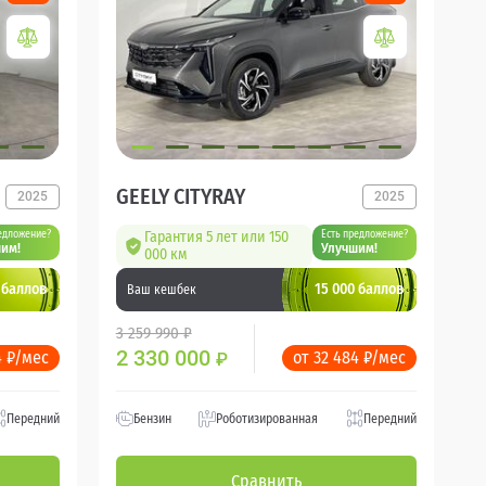
GEELY CITYRAY
2025
2025
едложение?
Гарантия 5 лет или 150
Есть предложение?
им!
Улучшим!
000 км
 баллов
15 000 баллов
Ваш кешбек
3 259 990 ₽
2 330 000
4 ₽/мес
от 32 484 ₽/мес
₽
Передний
Бензин
Роботизированная
Передний
Сравнить