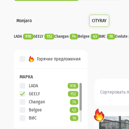
Monjaro
CITYRAY
LADA
918
GEELY
152
Changan
74
Belgee
43
ВИС
16
Evolute
Горячие предложения
МАРКА
LADA
918
Сортировать п
GEELY
152
Changan
74
Belgee
43
ВИС
16
Evolute
7