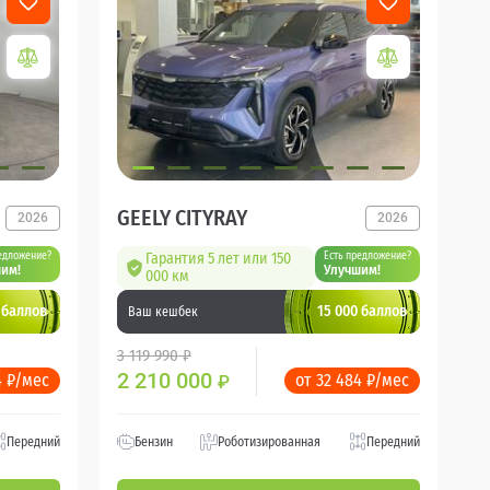
GEELY CITYRAY
2026
2026
едложение?
Гарантия 5 лет или 150
Есть предложение?
им!
Улучшим!
000 км
 баллов
15 000 баллов
Ваш кешбек
3 119 990 ₽
2 210 000
4 ₽/мес
от 32 484 ₽/мес
₽
Передний
Бензин
Роботизированная
Передний