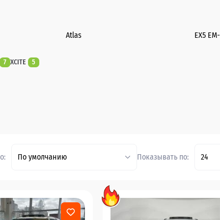
Atlas
EX5 EM-
7
XCITE
5
о:
По умолчанию
Показывать по:
24