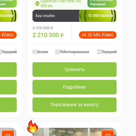
едложение?
Гарантия 5 лет или 150
Есть предложение?
им!
Улучшим!
000 км
 баллов
15 000 баллов
Ваш кешбек
3 119 990 ₽
2 210 000
4 ₽/мес
от 32 484 ₽/мес
₽
Передний
Бензин
Роботизированная
Передний
Сравнить
Подробнее
Перезвоним за минуту