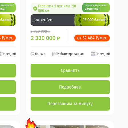
едложение?
Гарантия 5 лет или 150
Есть предложение?
им!
Улучшим!
000 км
 баллов
15 000 баллов
Ваш кешбек
3 259 990 ₽
2 330 000
4 ₽/мес
от 32 484 ₽/мес
₽
Передний
Бензин
Роботизированная
Передний
Сравнить
Подробнее
Перезвоним за минуту