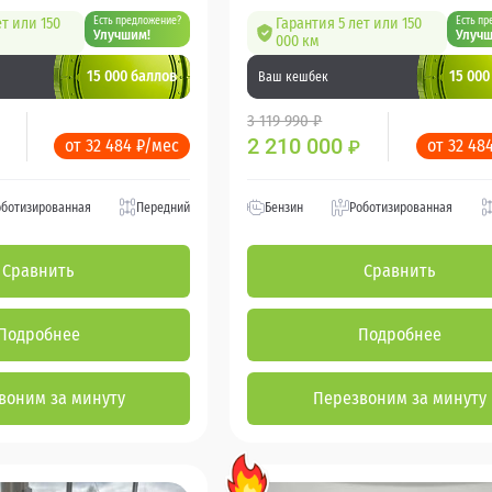
ет или 150
Есть предложение?
Гарантия 5 лет или 150
Есть пр
Улучшим!
Улучш
000 км
15 000 баллов
15 000
Ваш кешбек
3 119 990 ₽
2 210 000
от 32 484 ₽/мес
от 32 48
₽
оботизированная
Передний
Бензин
Роботизированная
Сравнить
Сравнить
Подробнее
Подробнее
воним за минуту
Перезвоним за минуту