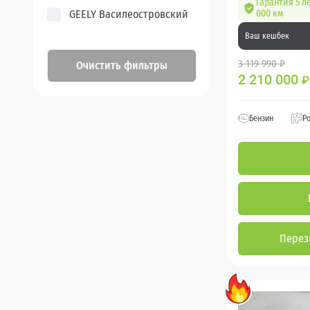
Гарантия 5 л
GEELY Василеостровский
000 км
Ваш кешбек
3 119 990 ₽
Очистить фильтры
2 210 000
₽
Бензин
Р
Перез