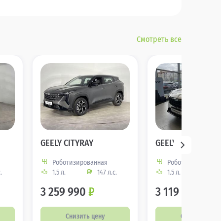
Смотреть все
GEELY CITYRAY
GEELY CITYRAY
Роботизированная
Роботизированна
.
1.5 л.
147 л.с.
1.5 л.
147
3 259 990
₽
3 119 990
₽
Снизить цену
Снизить цену