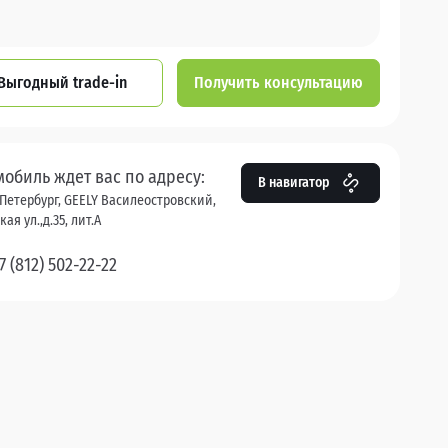
Выгодный trade-in
Получить консультацию
мобиль ждет вас по адресу:
В навигатор
Петербург, GEELY Василеостровский,
ая ул.,д.35, лит.А
7 (812) 502-22-22