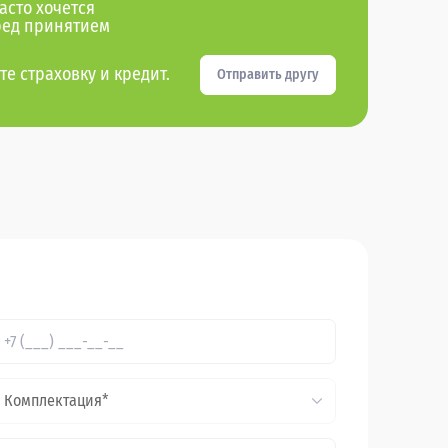
асто хочется
ред принятием
те страховку и кредит.
Отправить другу
Комплектация*