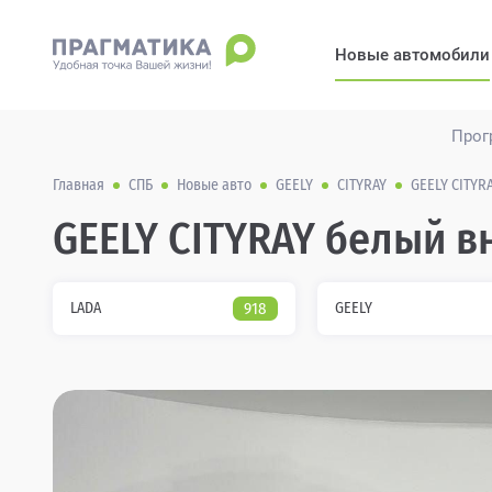
Новые автомобили
Прог
Главная
СПБ
Новые авто
GEELY
CITYRAY
GEELY CITYRA
GEELY CITYRAY белый в
LADA
918
GEELY