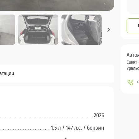
Авто
Санкт-
Уральск
уатации
+
2026
1.5 л / 147 л.c. / бензин