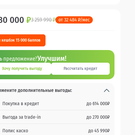
30 000
₽
3 259 990
₽
от 32 484 ₽/мес
 кешбэк 15 000 баллов
Улучшим!
ть предложение?
Хочу получить выгоду
Рассчитать кредит
имените дополнительные выгоды:
Покупка в кредит
до
614 000
₽
Выгода за trade-in
до
270 000
₽
Полис каско
до
45 990
₽