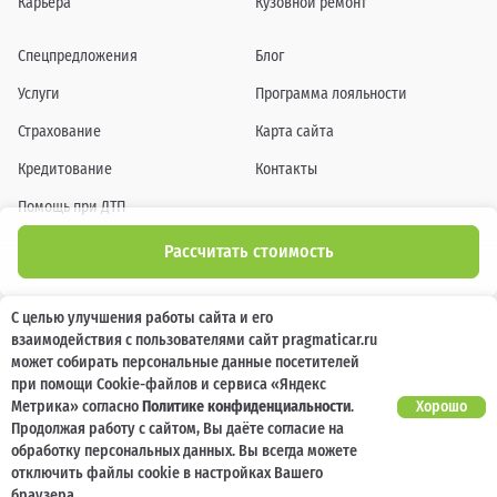
Карьера
Кузовной ремонт
Спецпредложения
Блог
Услуги
Программа лояльности
Страхование
Карта сайта
Кредитование
Контакты
Помощь при ДТП
Рассчитать стоимость
Информация о технических характеристиках, составе комплектаций, цветовой
С целью улучшения работы сайта и его
гамме и стоимости автомобилей, а также действующих акциях, сроках и условиях
взаимодействия с пользователями сайт pragmaticar.ru
их проведения, указанных на сайте www.pragmaticar.ru, носит информационный
характер и ни при каких условиях не является публичной офертой,
может собирать персональные данные посетителей
определяемой положениями пунктом 2 статьи 437 Гражданского кодекса
при помощи Cookie-файлов и сервиса «Яндекс
Российской Федерации. Для получения подробной информации обращайтесь к
специалистам нашей компании.
Метрика» согласно
Политике конфиденциальности
.
Хорошо
Продолжая работу с сайтом, Вы даёте согласие на
© ПРАГМАТИКА, 2026
обработку персональных данных. Вы всегда можете
отключить файлы cookie в настройках Вашего
браузера.