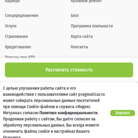
Карьера
Кузовной ремонт
Спецпредложения
Блог
Услуги
Программа лояльности
Страхование
Карта сайта
Кредитование
Контакты
Помощь при ДТП
Рассчитать стоимость
Информация о технических характеристиках, составе комплектаций, цветовой
С целью улучшения работы сайта и его
гамме и стоимости автомобилей, а также действующих акциях, сроках и условиях
взаимодействия с пользователями сайт pragmaticar.ru
их проведения, указанных на сайте www.pragmaticar.ru, носит информационный
характер и ни при каких условиях не является публичной офертой,
может собирать персональные данные посетителей
определяемой положениями пунктом 2 статьи 437 Гражданского кодекса
при помощи Cookie-файлов и сервиса «Яндекс
Российской Федерации. Для получения подробной информации обращайтесь к
специалистам нашей компании.
Метрика» согласно
Политике конфиденциальности
.
Хорошо
Продолжая работу с сайтом, Вы даёте согласие на
© ПРАГМАТИКА, 2026
обработку персональных данных. Вы всегда можете
отключить файлы cookie в настройках Вашего
браузера.