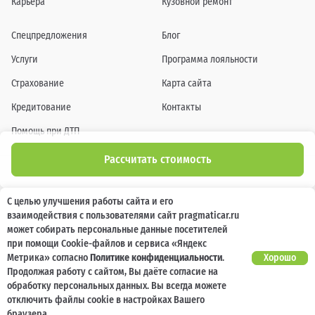
Карьера
Кузовной ремонт
Спецпредложения
Блог
Услуги
Программа лояльности
Страхование
Карта сайта
Кредитование
Контакты
Помощь при ДТП
Рассчитать стоимость
Информация о технических характеристиках, составе комплектаций, цветовой
С целью улучшения работы сайта и его
гамме и стоимости автомобилей, а также действующих акциях, сроках и условиях
взаимодействия с пользователями сайт pragmaticar.ru
их проведения, указанных на сайте www.pragmaticar.ru, носит информационный
характер и ни при каких условиях не является публичной офертой,
может собирать персональные данные посетителей
определяемой положениями пунктом 2 статьи 437 Гражданского кодекса
при помощи Cookie-файлов и сервиса «Яндекс
Российской Федерации. Для получения подробной информации обращайтесь к
специалистам нашей компании.
Метрика» согласно
Политике конфиденциальности
.
Хорошо
Продолжая работу с сайтом, Вы даёте согласие на
© ПРАГМАТИКА, 2026
обработку персональных данных. Вы всегда можете
отключить файлы cookie в настройках Вашего
браузера.