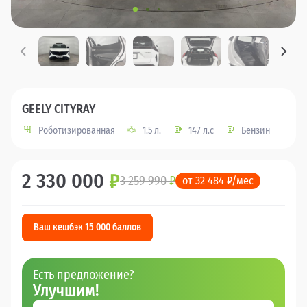
GEELY CITYRAY
Роботизированная
1.5 л.
147 л.с
Бензин
2 330 000
₽
3 259 990
₽
от 32 484 ₽/мес
Ваш кешбэк 15 000 баллов
Есть предложение?
Улучшим!