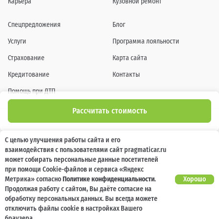
Карьера
Кузовной ремонт
Спецпредложения
Блог
Услуги
Программа лояльности
Страхование
Карта сайта
Кредитование
Контакты
Помощь при ДТП
Рассчитать стоимость
Информация о технических характеристиках, составе комплектаций, цветовой
С целью улучшения работы сайта и его
гамме и стоимости автомобилей, а также действующих акциях, сроках и условиях
взаимодействия с пользователями сайт pragmaticar.ru
их проведения, указанных на сайте www.pragmaticar.ru, носит информационный
характер и ни при каких условиях не является публичной офертой,
может собирать персональные данные посетителей
определяемой положениями пунктом 2 статьи 437 Гражданского кодекса
при помощи Cookie-файлов и сервиса «Яндекс
Российской Федерации. Для получения подробной информации обращайтесь к
специалистам нашей компании.
Метрика» согласно
Политике конфиденциальности
.
Хорошо
Продолжая работу с сайтом, Вы даёте согласие на
© ПРАГМАТИКА, 2026
обработку персональных данных. Вы всегда можете
отключить файлы cookie в настройках Вашего
браузера.