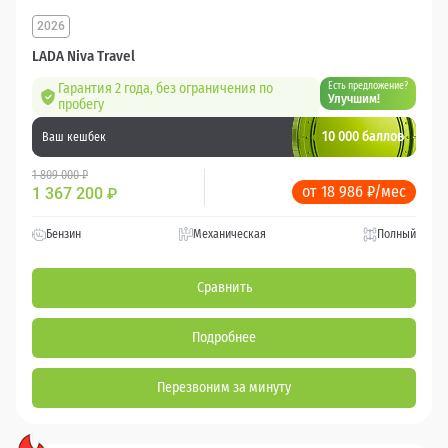
2026
LADA Niva Travel
Гарантия 2 года, без ограничения по
Есть предложение?
Улучшим!
пробегу
10 000 баллов
Ваш кешбек
1 809 000 ₽
от 18 986 ₽/мес
1 367 200
₽
Бензин
Механическая
Полный
Сравнить
Подробнее
Перезвоним за минуту