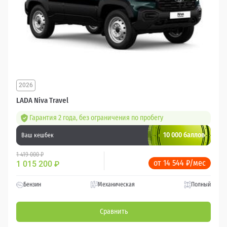
2026
LADA Niva Travel
Гарантия 2 года, без ограничения по пробегу
10 000 баллов
Ваш кешбек
1 419 000 ₽
от 14 544 ₽/мес
1 015 200
₽
Бензин
Механическая
Полный
Сравнить