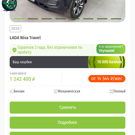
2025
LADA Niva Travel
Гарантия 2 года, без ограничения по
Есть предложение?
Улучшим!
пробегу
10 000 баллов
Ваш кешбек
1 603 000 ₽
от 14 544 ₽/мес
1 242 400
₽
Бензин
Механическая
Полный
Сравнить
Подробнее