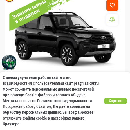
С целью улучшения работы сайта и его
взаимодействия с пользователями сайт pragmaticar.ru
2026
может собирать персональные данные посетителей
LADA Niva Travel
при помощи Cookie-файлов и сервиса «Яндекс
Метрика» согласно
Политике конфиденциальности
.
Хорошо
Гарантия 2 года, без ограничения по
Есть предложение?
Продолжая работу с сайтом, Вы даёте согласие на
Улучшим!
пробегу
обработку персональных данных. Вы всегда можете
отключить файлы cookie в настройках Вашего
10 000 баллов
Ваш кешбек
браузера.
1 789 000 ₽