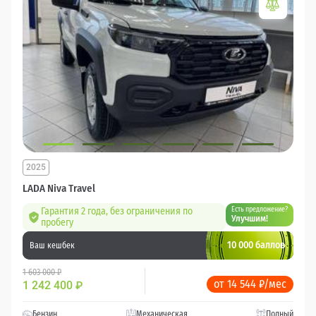
2025
LADA Niva Travel
Гарантия 2 года, без ограничения по
Есть предложение?
Улучшим!
пробегу
10 000 баллов
Ваш кешбек
1 603 000 ₽
от 14 544 ₽/мес
1 242 400
₽
Бензин
Механическая
Полный