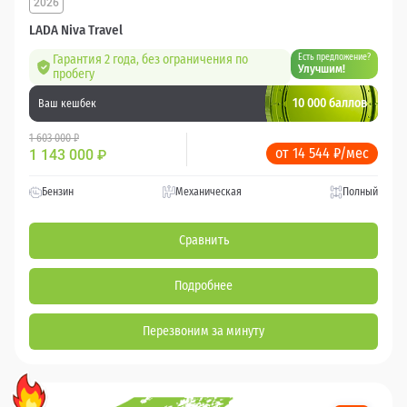
2026
LADA Niva Travel
Гарантия 2 года, без ограничения по
Есть предложение?
Улучшим!
пробегу
10 000 баллов
Ваш кешбек
1 603 000 ₽
от 14 544 ₽/мес
1 143 000
₽
Бензин
Механическая
Полный
Сравнить
Подробнее
Перезвоним за минуту