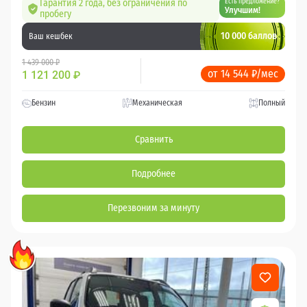
Гарантия 2 года, без ограничения по
Есть предложение?
Улучшим!
пробегу
10 000 баллов
Ваш кешбек
1 439 000 ₽
от 14 544 ₽/мес
1 121 200
₽
Бензин
Механическая
Полный
Сравнить
Подробнее
Перезвоним за минуту