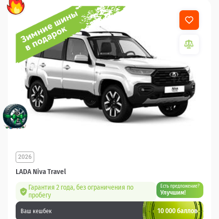
2026
LADA Niva Travel
Гарантия 2 года, без ограничения по
Есть предложение?
Улучшим!
пробегу
10 000 баллов
Ваш кешбек