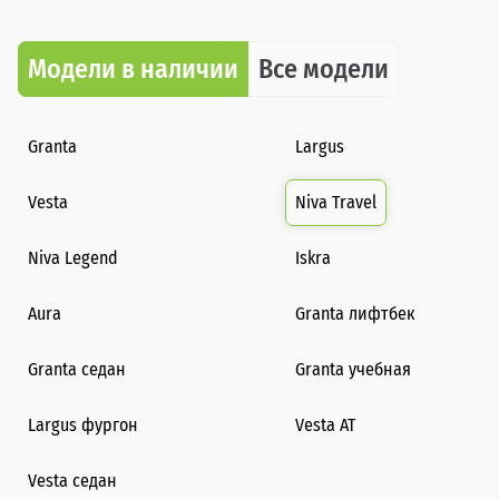
Модели в наличии
Все модели
Granta
Largus
Vesta
Niva Travel
Niva Legend
Iskra
Aura
Granta лифтбек
Granta седан
Granta учебная
Largus фургон
Vesta AT
Vesta седан