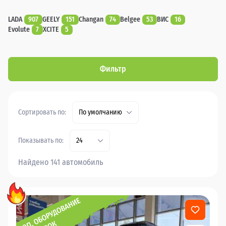
LADA
907
GEELY
151
Changan
74
Belgee
53
ВИС
16
Evolute
7
XCITE
5
Фильтр
Сортировать по:
По умолчанию
Показывать по:
24
Найдено 141 автомобиль