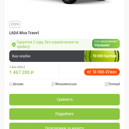
2026
LADA Niva Travel
Гарантия 2 года, без ограничения по
Есть предложение?
Улучшим!
пробегу
10 000 баллов
Ваш кешбек
1 834 000 ₽
от 18 986 ₽/мес
1 467 200
₽
Бензин
Механическая
Полный
Сравнить
Подробнее
Перезвоним за минуту