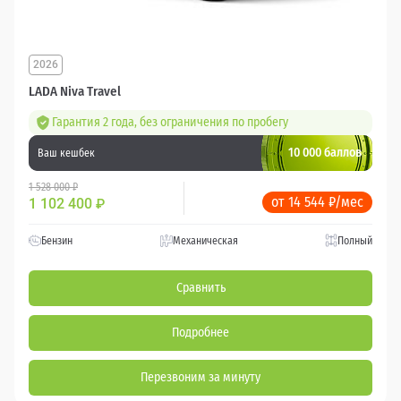
2026
LADA Niva Travel
Гарантия 2 года, без ограничения по пробегу
10 000 баллов
Ваш кешбек
1 528 000 ₽
от 14 544 ₽/мес
1 102 400
₽
Бензин
Механическая
Полный
Сравнить
Подробнее
Перезвоним за минуту