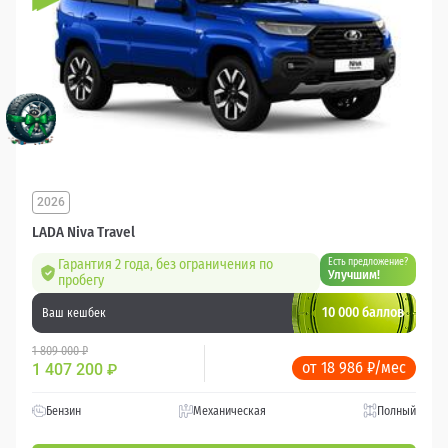
2026
LADA Niva Travel
Гарантия 2 года, без ограничения по
Есть предложение?
Улучшим!
пробегу
10 000 баллов
Ваш кешбек
1 809 000 ₽
от 18 986 ₽/мес
1 407 200
₽
Бензин
Механическая
Полный