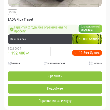
2026
LADA Niva Travel
Гарантия 2 года, без ограничения по
Есть предложение?
Улучшим!
пробегу
10 000 баллов
Ваш кешбек
1 528 000 ₽
от 14 544 ₽/мес
1 192 400
₽
Бензин
Механическая
Полный
Сравнить
Подробнее
Перезвоним за минуту