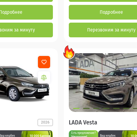
Подробнее
Подробнее
воним за минуту
Перезвоним за минуту
LADA Vesta
2026
Есть предложение?
10 000 баллов
10 0
Ваш кешбек
Ваш кешбек
Улучшим!