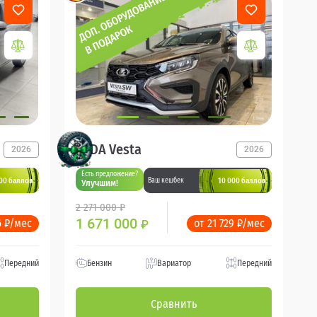
LADA Vesta
2026
2026
Есть предложение?
00 баллов
10 000 баллов
Ваш кешбек
Улучшим!
2 271 000 ₽
1 671 000
6 ₽/мес
от 21 729 ₽/мес
₽
Передний
Бензин
Вариатор
Передний
Сравнить