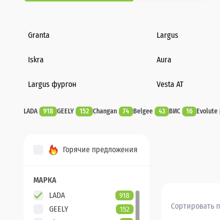
Granta
Largus
Iskra
Aura
Largus фургон
Vesta AT
LADA
918
GEELY
152
Changan
74
Belgee
43
ВИС
16
Evolute
Горячие предложения
МАРКА
LADA
918
Сортировать п
GEELY
152