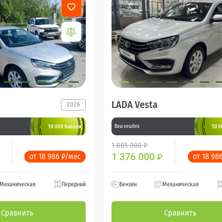
LADA Vesta
2026
10 000 баллов
10 0
Ваш кешбек
1 805 000 ₽
1 376 000
от 18 986 ₽/мес
от 18 98
₽
Механическая
Передний
Бензин
Механическая
Сравнить
Сравнить