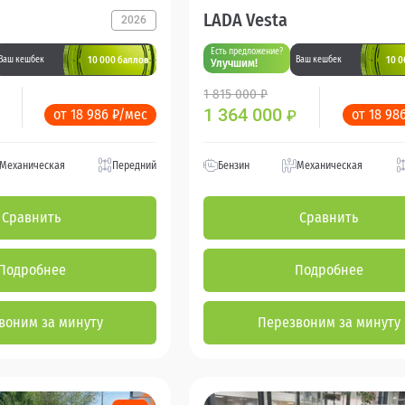
LADA Vesta
2026
Есть предложение?
10 000 баллов
10 0
Ваш кешбек
Ваш кешбек
Улучшим!
1 815 000 ₽
1 364 000
от 18 986 ₽/мес
от 18 98
₽
Механическая
Передний
Бензин
Механическая
Сравнить
Сравнить
Подробнее
Подробнее
воним за минуту
Перезвоним за минуту