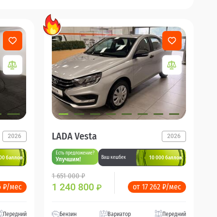
LADA Vesta
2026
2026
Есть предложение?
00 баллов
10 000 баллов
Ваш кешбек
Улучшим!
1 651 000 ₽
1 240 800
6 ₽/мес
от 17 262 ₽/мес
₽
Передний
Бензин
Вариатор
Передний