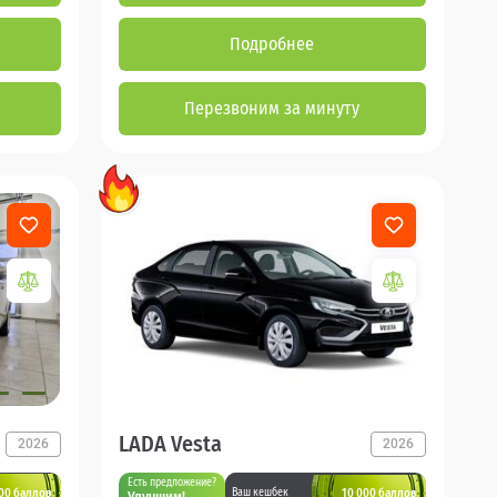
Подробнее
Перезвоним за минуту
LADA Vesta
2026
2026
Есть предложение?
00 баллов
10 000 баллов
Ваш кешбек
Улучшим!