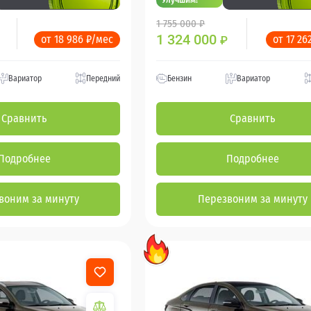
1 755 000 ₽
1 324 000
от 18 986 ₽/мес
от 17 26
₽
Вариатор
Передний
Бензин
Вариатор
Сравнить
Сравнить
Подробнее
Подробнее
воним за минуту
Перезвоним за минуту