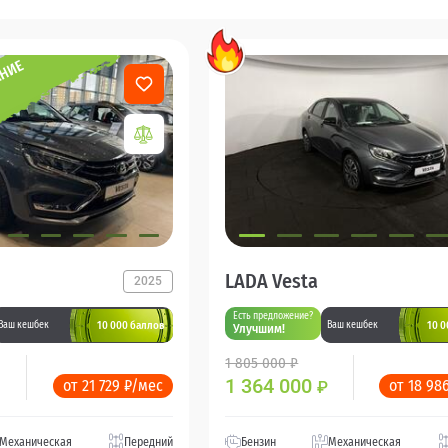
LADA Vesta
2025
Есть предложение?
10 000 баллов
10 0
Ваш кешбек
Ваш кешбек
Улучшим!
1 805 000 ₽
1 364 000
от 21 729 ₽/мес
от 18 98
₽
Механическая
Передний
Бензин
Механическая