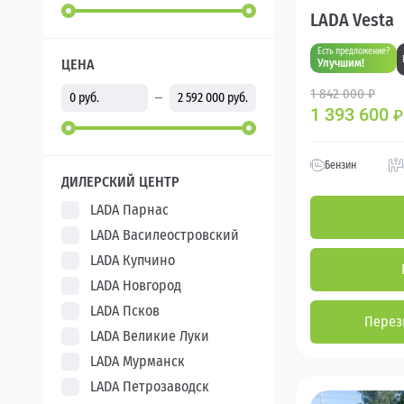
LADA Vesta
Есть предложение?
ЦЕНА
Улучшим!
1 842 000 ₽
1 393 600
₽
Бензин
ДИЛЕРСКИЙ ЦЕНТР
LADA Парнас
LADA Василеостровский
LADA Купчино
LADA Новгород
LADA Псков
Перез
LADA Великие Луки
LADA Мурманск
LADA Петрозаводск