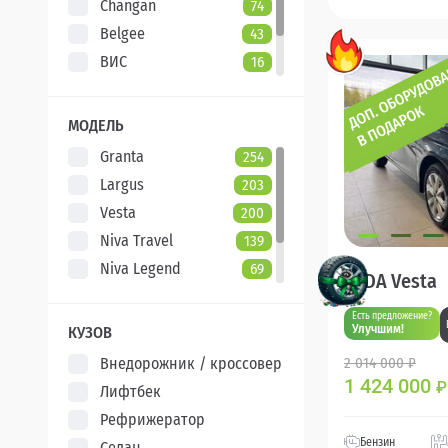
Changan
74
Belgee
43
ВИС
16
Evolute
7
XCITE
5
МОДЕЛЬ
Granta
254
Largus
203
Vesta
200
Niva Travel
139
Niva Legend
69
LADA Vesta
Iskra
48
Есть предложение?
Aura
5
Улучшим!
КУЗОВ
Внедорожник / кроссовер
2 014 000 ₽
1 424 000
₽
Лифтбек
Рефрижератор
Бензин
Седан