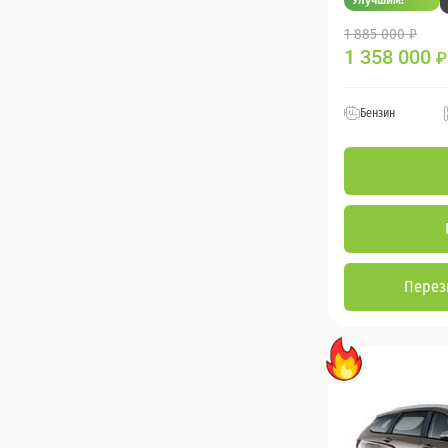
1 885 000 ₽
1 358 000
₽
Бензин
Перез