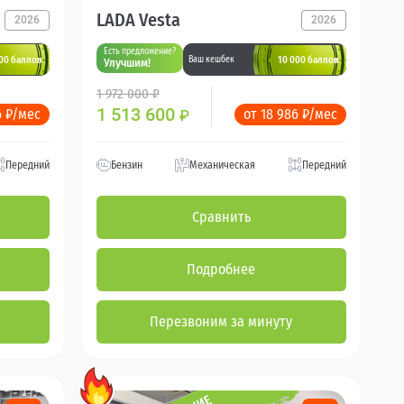
LADA Vesta
2026
2026
Есть предложение?
00 баллов
10 000 баллов
Ваш кешбек
Улучшим!
1 972 000 ₽
1 513 600
6 ₽/мес
от 18 986 ₽/мес
₽
Передний
Бензин
Механическая
Передний
Сравнить
Подробнее
Перезвоним за минуту