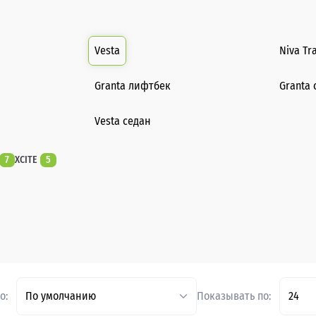
Vesta
Niva Tr
Granta лифтбек
Granta 
Vesta седан
7
XCITE
5
о:
По умолчанию
Показывать по:
24